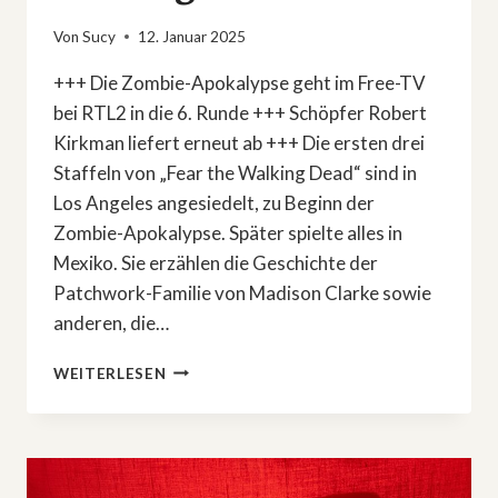
Von
Sucy
12. Januar 2025
+++ Die Zombie-Apokalypse geht im Free-TV
bei RTL2 in die 6. Runde +++ Schöpfer Robert
Kirkman liefert erneut ab +++ Die ersten drei
Staffeln von „Fear the Walking Dead“ sind in
Los Angeles angesiedelt, zu Beginn der
Zombie-Apokalypse. Später spielte alles in
Mexiko. Sie erzählen die Geschichte der
Patchwork-Familie von Madison Clarke sowie
anderen, die…
STAFFEL
WEITERLESEN
6
ALS
FREE-
TV-
PREMIERE: