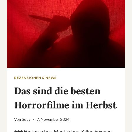
»FEAR
THE
WALKING
DEAD«
REZENSIONEN & NEWS
Das sind die besten
Horrorfilme im Herbst
Von
Sucy
7. November 2024
+++ Historisches, Mystisches, Killer-Spinnen