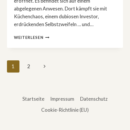
eröffnet. Es befindet sich auf einem
abgelegenen Anwesen. Dort kämpft sie mit
Küchenchaos, einem dubiosen Investor,
erdrückenden Selbstzweifeln … und…
NEUER
WEITERLESEN
HORROR-
FILM:
»HOUSE
OF
Seitennavigation
Nächste
1
2
SPOILS«
Seite
Startseite
Impressum
Datenschutz
Cookie-Richtlinie (EU)