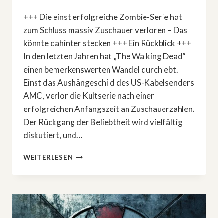
+++ Die einst erfolgreiche Zombie-Serie hat
zum Schluss massiv Zuschauer verloren – Das
könnte dahinter stecken +++ Ein Rückblick +++
In den letzten Jahren hat „The Walking Dead“
einen bemerkenswerten Wandel durchlebt.
Einst das Aushängeschild des US-Kabelsenders
AMC, verlor die Kultserie nach einer
erfolgreichen Anfangszeit an Zuschauerzahlen.
Der Rückgang der Beliebtheit wird vielfältig
diskutiert, und…
»THE
WEITERLESEN
WALKING
DEAD«:
DIESE
EPISODE
KÖNNTE
ZUSCHAUER