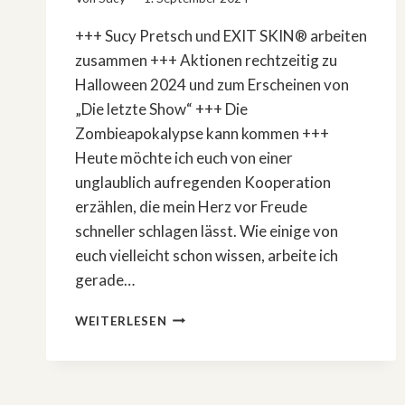
+++ Sucy Pretsch und EXIT SKIN® arbeiten
zusammen +++ Aktionen rechtzeitig zu
Halloween 2024 und zum Erscheinen von
„Die letzte Show“ +++ Die
Zombieapokalypse kann kommen +++
Heute möchte ich euch von einer
unglaublich aufregenden Kooperation
erzählen, die mein Herz vor Freude
schneller schlagen lässt. Wie einige von
euch vielleicht schon wissen, arbeite ich
gerade…
WIE
WEITERLESEN
EIN
HORRORROMAN
UND
EXIT