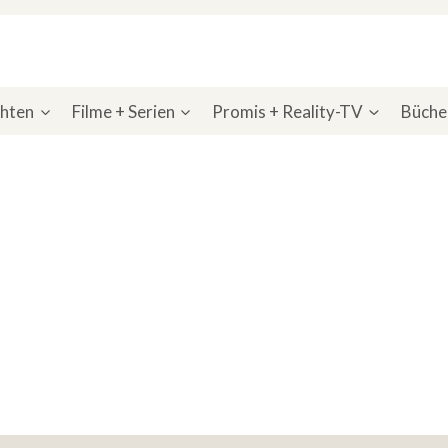
chten
Filme + Serien
Promis + Reality-TV
Bücher