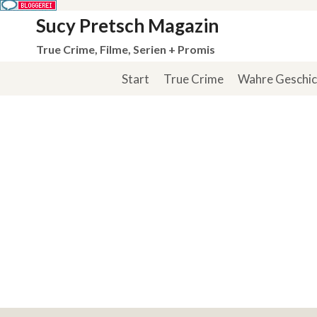
Zum
Sucy Pretsch Magazin
Inhalt
True Crime, Filme, Serien + Promis
springen
Start
True Crime
Wahre Geschi