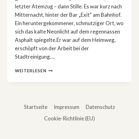
letzter Atemzug – dann Stille. Es war kurz nach
Mitternacht, hinter der Bar „Exit“ am Bahnhof.
Ein heruntergekommener, schmutziger Ort, wo
sich das kalte Neonlicht auf dem regennassen
Asphalt spiegelte.Er war auf dem Heimweg,
erschöpft von der Arbeit bei der
Stadtreinigung….
DAS
WEITERLESEN
BÖSE,
DAS
ER
NIE
WOLLTE
Startseite
Impressum
Datenschutz
Cookie-Richtlinie (EU)