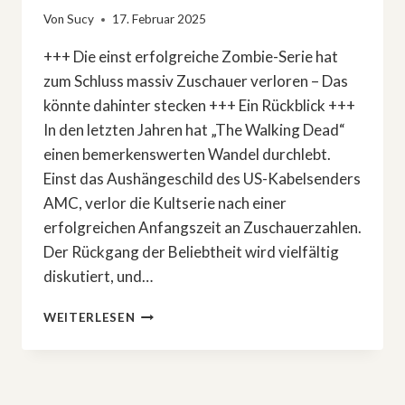
Von
Sucy
17. Februar 2025
+++ Die einst erfolgreiche Zombie-Serie hat
zum Schluss massiv Zuschauer verloren – Das
könnte dahinter stecken +++ Ein Rückblick +++
In den letzten Jahren hat „The Walking Dead“
einen bemerkenswerten Wandel durchlebt.
Einst das Aushängeschild des US-Kabelsenders
AMC, verlor die Kultserie nach einer
erfolgreichen Anfangszeit an Zuschauerzahlen.
Der Rückgang der Beliebtheit wird vielfältig
diskutiert, und…
»THE
WEITERLESEN
WALKING
DEAD«:
DIESE
EPISODE