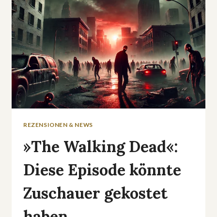
ERREICHT
22,17
MILLIONEN
MENSCHEN
REZENSIONEN & NEWS
»The Walking Dead«:
Diese Episode könnte
Zuschauer gekostet
haben