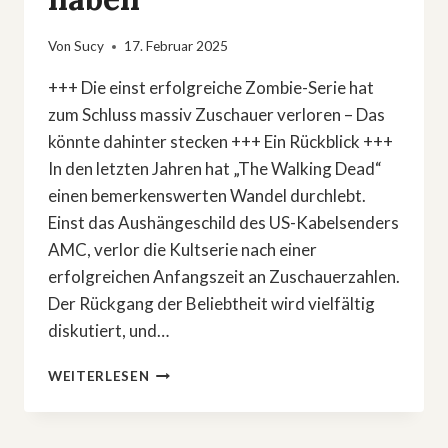
Von
Sucy
17. Februar 2025
+++ Die einst erfolgreiche Zombie-Serie hat
zum Schluss massiv Zuschauer verloren – Das
könnte dahinter stecken +++ Ein Rückblick +++
In den letzten Jahren hat „The Walking Dead“
einen bemerkenswerten Wandel durchlebt.
Einst das Aushängeschild des US-Kabelsenders
AMC, verlor die Kultserie nach einer
erfolgreichen Anfangszeit an Zuschauerzahlen.
Der Rückgang der Beliebtheit wird vielfältig
diskutiert, und…
»THE
WEITERLESEN
WALKING
DEAD«:
DIESE