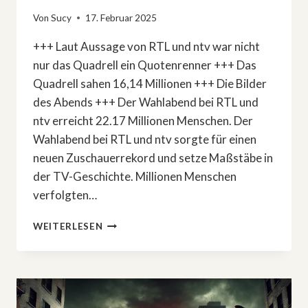
Von
Sucy
17. Februar 2025
+++ Laut Aussage von RTL und ntv war nicht
nur das Quadrell ein Quotenrenner +++ Das
Quadrell sahen 16,14 Millionen +++ Die Bilder
des Abends +++ Der Wahlabend bei RTL und
ntv erreicht 22.17 Millionen Menschen. Der
Wahlabend bei RTL und ntv sorgte für einen
neuen Zuschauerrekord und setze Maßstäbe in
der TV-Geschichte. Millionen Menschen
verfolgten…
DER
WEITERLESEN
WAHLABEND
BEI
RTL
UND
NTV