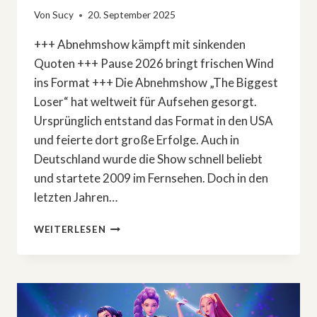
Von
Sucy
20. September 2025
+++ Abnehmshow kämpft mit sinkenden
Quoten +++ Pause 2026 bringt frischen Wind
ins Format +++ Die Abnehmshow „The Biggest
Loser“ hat weltweit für Aufsehen gesorgt.
Ursprünglich entstand das Format in den USA
und feierte dort große Erfolge. Auch in
Deutschland wurde die Show schnell beliebt
und startete 2009 im Fernsehen. Doch in den
letzten Jahren…
»THE
WEITERLESEN
BIGGEST
LOSER«
MACHT
PAUSE
2026 –
QUOTENRÜCKGANG