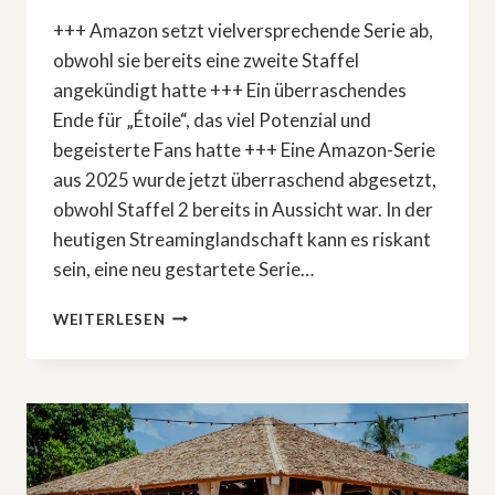
+++ Amazon setzt vielversprechende Serie ab,
obwohl sie bereits eine zweite Staffel
angekündigt hatte +++ Ein überraschendes
Ende für „Étoile“, das viel Potenzial und
begeisterte Fans hatte +++ Eine Amazon-Serie
aus 2025 wurde jetzt überraschend abgesetzt,
obwohl Staffel 2 bereits in Aussicht war. In der
heutigen Streaminglandschaft kann es riskant
sein, eine neu gestartete Serie…
AMAZON
WEITERLESEN
STOPPT
»ÉTOILE«:
SERIE
NACH
NUR
EINER
STAFFEL