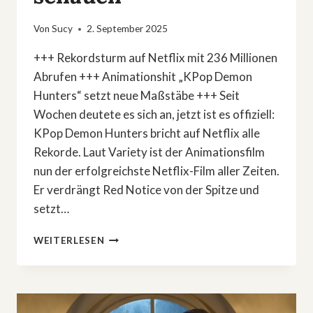
Von
Sucy
2. September 2025
+++ Rekordsturm auf Netflix mit 236 Millionen
Abrufen +++ Animationshit „KPop Demon
Hunters“ setzt neue Maßstäbe +++ Seit
Wochen deutete es sich an, jetzt ist es offiziell:
KPop Demon Hunters bricht auf Netflix alle
Rekorde. Laut Variety ist der Animationsfilm
nun der erfolgreichste Netflix-Film aller Zeiten.
Er verdrängt Red Notice von der Spitze und
setzt…
236
WEITERLESEN
MILLIONEN
STREAMS:
WARUM
ALLE
»KPOP