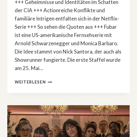
+++ Geheimnisse und Identitäten im Schatten
der CIA +++ Actionreiche Konflikte und
familiäre Intrigen entfalten sich in der Netflix-
Serie +++ So sehen die Quoten aus +++ Fubar
ist eine US-amerikanische Fernsehserie mit
Arnold Schwarzenegger und Monica Barbaro.
Die Idee stammt von Nick Santora, der auch als
Showrunner fungierte. Die erste Staffel wurde
am 25. Mai…
STAFFEL
WEITERLESEN
2
GESTARTET
UND
ABGESTÜRZT:
»FUBAR«