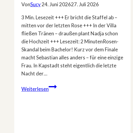
Von
Sucy
24. Juni 2026
27. Juli 2026
3 Min. Lesezeit +++ Er bricht die Staffel ab –
mitten vor der letzten Rose +++ In der Villa
fließen Tränen – draußen plant Nadja schon
die Hochzeit +++ Lesezeit: 2 MinutenRosen-
Skandal beim Bachelor! Kurz vor dem Finale
macht Sebastian alles anders – für eine einzige
Frau. In Kapstadt steht eigentlich die letzte
Nacht der…
Bachelor-
Weiterlesen
Hammer:
Sebastian
schmeißt
hin
–