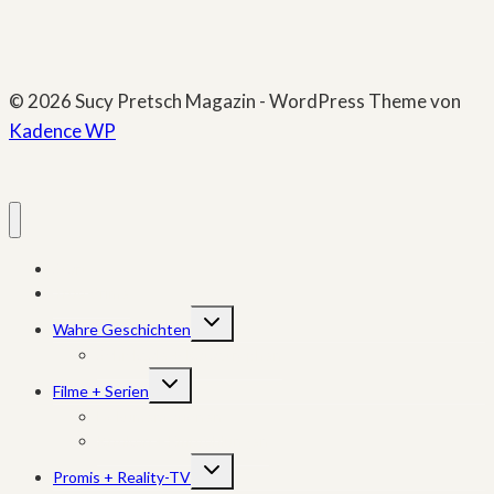
© 2026 Sucy Pretsch Magazin - WordPress Theme von
Kadence WP
Start
True Crime
Untermenü
Wahre Geschichten
umschalten
Schicksale + Katastrophen
Untermenü
Filme + Serien
umschalten
Dokumentationen
Kritiken + Empfehlungen
Untermenü
Promis + Reality-TV
umschalten