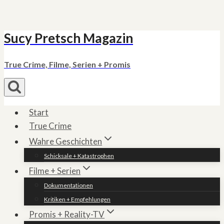
Sucy Pretsch Magazin
Zum
Inhalt
springen
True Crime, Filme, Serien + Promis
Start
True Crime
Wahre Geschichten
Schicksale + Katastrophen
Filme + Serien
Dokumentationen
Kritiken + Empfehlungen
Promis + Reality-TV