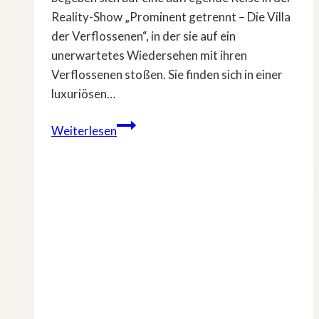
Reality-Show „Prominent getrennt – Die Villa
der Verflossenen“, in der sie auf ein
unerwartetes Wiedersehen mit ihren
Verflossenen stoßen. Sie finden sich in einer
luxuriösen…
»Prominent
Weiterlesen
getrennt«
–
Es
geht
wieder
los