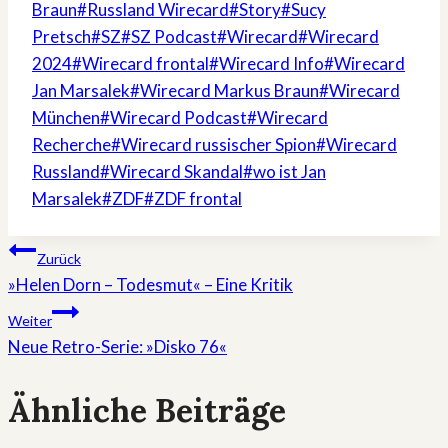
Braun
#
Russland Wirecard
#
Story
#
Sucy
Pretsch
#
SZ
#
SZ Podcast
#
Wirecard
#
Wirecard
2024
#
Wirecard frontal
#
Wirecard Info
#
Wirecard
Jan Marsalek
#
Wirecard Markus Braun
#
Wirecard
München
#
Wirecard Podcast
#
Wirecard
Recherche
#
Wirecard russischer Spion
#
Wirecard
Russland
#
Wirecard Skandal
#
wo ist Jan
Marsalek
#
ZDF
#
ZDF frontal
Beitragsnavigation
Zurück
»Helen Dorn – Todesmut« – Eine Kritik
Weiter
Neue Retro-Serie: »Disko 76«
Ähnliche Beiträge