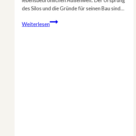
lebensbedrohlichen Außenwelt. Der Ursprung
des Silos und die Gründe für seinen Bau sind…
Schauderhafte
Weiterlesen
Dystopie
in
»Silo«