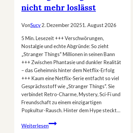
nicht mehr loslässt
Von
Sucy
2. Dezember 2025
1. August 2026
5 Min. Lesezeit +++ Verschwörungen,
Nostalgie und echte Abgründe: So zieht
„Stranger Things“ Millionen in seinen Bann
+++ Zwischen Phantasie und dunkler Realität
– das Geheimnis hinter dem Netflix-Erfolg
+++ Kaum eine Netflix-Serie entfacht so viel
Gesprächsstoff wie „Stranger Things“. Sie
verbindet Retro-Charme, Mystery, Sci-Fi und
Freundschaft zu einem einzigartigen
Popkultur-Rausch. Hinter dem Hype steckt…
Zwischen
Weiterlesen
Mythos