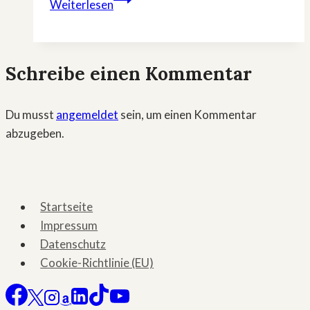
Weiterlesen
Chaos:
»A
Very
Schreibe einen Kommentar
Royal
Scandal«
bringt
Du musst
angemeldet
sein, um einen Kommentar
den
abzugeben.
Andrew-
Skandal
ins
ZDF
Startseite
Impressum
Datenschutz
Cookie-Richtlinie (EU)