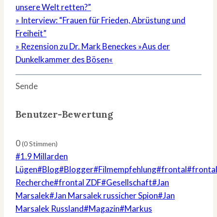
unsere Welt retten?”
» Interview: “Frauen für Frieden, Abrüstung und
Freiheit”
» Rezension zu Dr. Mark Beneckes »Aus der
Dunkelkammer des Bösen«
Sende
Benutzer-Bewertung
0
(
0
Stimmen)
Schlagworte:
#
1.9 Millarden
Lügen
#
Blog
#
Blogger
#
Filmempfehlung
#
frontal
#
fronta
Recherche
#
frontal ZDF
#
Gesellschaft
#
Jan
Marsalek
#
Jan Marsalek russicher Spion
#
Jan
Marsalek Russland
#
Magazin
#
Markus