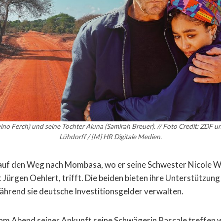
no Ferch) und seine Tochter Aluna (Samirah Breuer). // Foto Credit: ZDF un
Lühdorff / [M] HR Digitale Medien.
 auf den Weg nach Mombasa, wo er seine Schwester Nicole W
Jürgen Oehlert, trifft. Die beiden bieten ihre Unterstützung
ährend sie deutsche Investitionsgelder verwalten.
 am Abend seiner Ankunft seine Schwägerin Pascale treffen wi