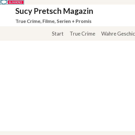
Zum
Sucy Pretsch Magazin
Inhalt
True Crime, Filme, Serien + Promis
springen
Start
True Crime
Wahre Geschi