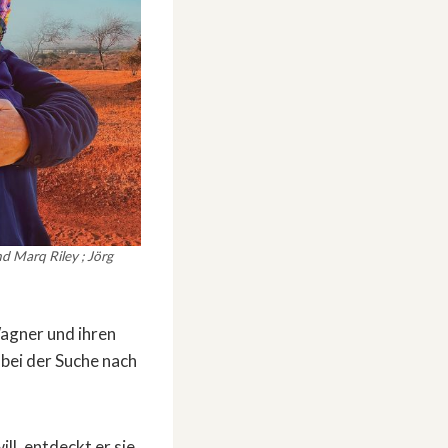
d Marq Riley ; Jörg
agner und ihren
 bei der Suche nach
ll, entdeckt er sie