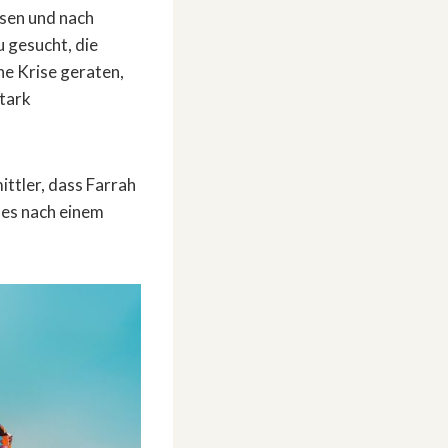
ssen und nach
 gesucht, die
ne Krise geraten,
stark
ttler, dass Farrah
les nach einem