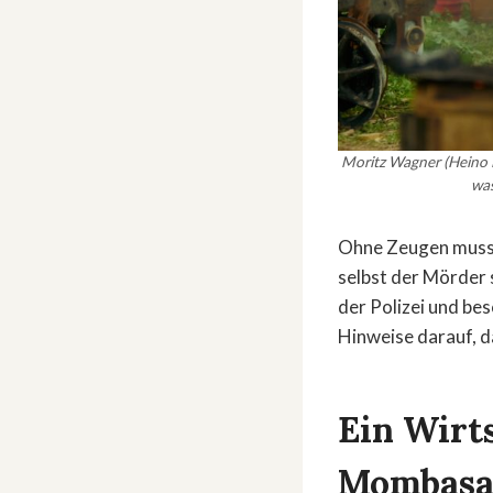
Moritz Wagner (Heino F
was
Ohne Zeugen muss s
selbst der Mörder s
der Polizei und be
Hinweise darauf, da
Ein Wirt
Mombasa