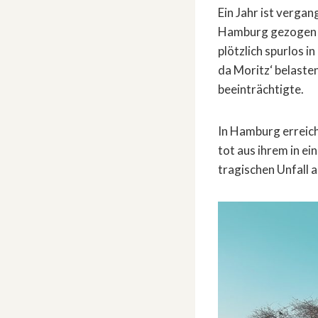
Ein Jahr ist verga
Hamburg gezogen si
plötzlich spurlos 
da Moritz‘ belaste
beeinträchtigte.
In Hamburg erreich
tot aus ihrem in e
tragischen Unfall a