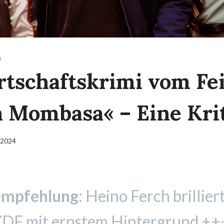
S
rtschaftskrimi vom Fe
n Mombasa« – Eine Kri
 2024
empfehlung
: Heino Ferch brillier
ZDF mit ernstem Hintergrund ++