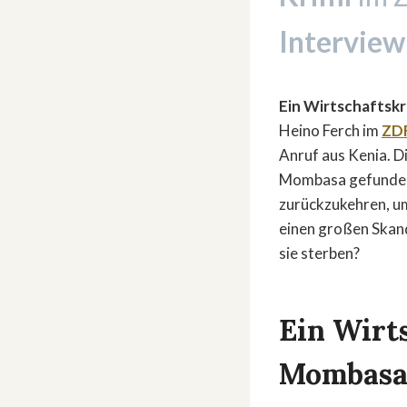
Interview
Ein Wirtschaftskr
Heino Ferch im
ZD
Anruf aus Kenia. Di
Mombasa gefunden w
zurückzukehren, um
einen großen Skan
sie sterben?
Ein Wirt
Mombasa