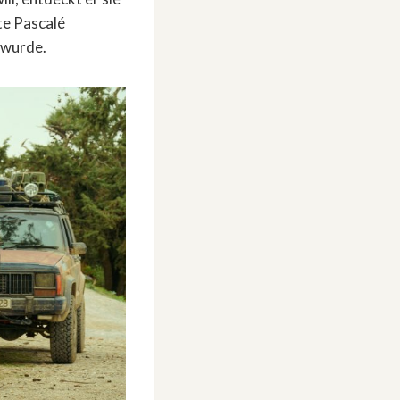
te Pascalé
 wurde.