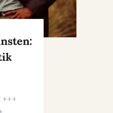
insten:
tik
t +++
+