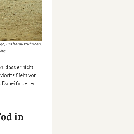
ngo, um herauszufinden,
iley
n, dass er nicht
Moritz flieht vor
 Dabei findet er
od in