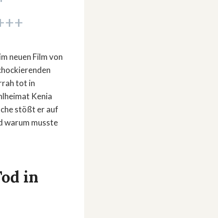
 +++
im neuen Film von
schockierenden
rah tot in
hlheimat Kenia
che stößt er auf
und warum musste
od in