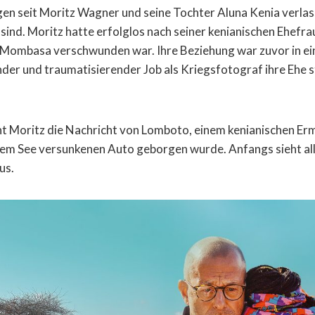
ngen seit Moritz Wagner und seine Tochter Aluna Kenia verla
nd. Moritz hatte erfolglos nach seiner kenianischen Ehefrau
in Mombasa verschwunden war. Ihre Beziehung war zuvor in ei
nder und traumatisierender Job als Kriegsfotograf ihre Ehe 
t Moritz die Nachricht von Lomboto, einem kenianischen Ermi
inem See versunkenen Auto geborgen wurde. Anfangs sieht al
us.