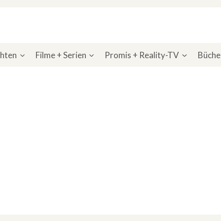
chten
Filme + Serien
Promis + Reality-TV
Bücher