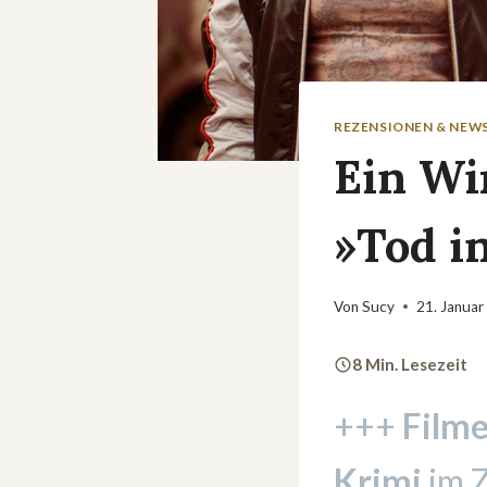
REZENSIONEN & NEW
Ein Wi
»Tod i
Von
Sucy
21. Januar
8 Min. Lesezeit
+++
Film
Krimi
im 