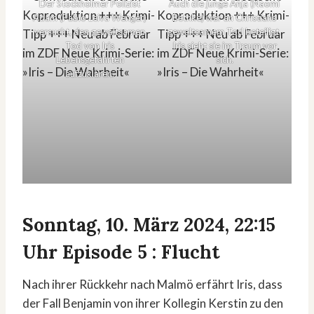
Der Stockholmer Polizist
Auch die junge Anja (Naomi
Adam (Pablo Leiva Wenger)
Bethke) war an Christians
versucht, den gewaltsamen
gewaltsamem Tod beteiligt.
Tod von Iris
Iris sieht sie im Traum vor
Lebensgefährten
sich.
aufzuklären.
Sonntag, 10. März 2024, 22:15
Uhr Episode 5 : Flucht
Nach ihrer Rückkehr nach Malmö erfährt Iris, dass
der Fall Benjamin von ihrer Kollegin Kerstin zu den