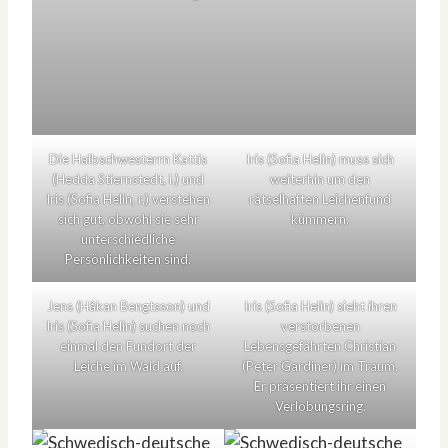
Die Halbschwesterrn Kattis
Iris (Sofia Helin) muss sich
(Hedda Stiernstedt, l.) und
weiterhin um den
Iris (Sofia Helin, r.) verstehen
rätselhaften Leichenfund
sich gut, obwohl sie sehr
kümmern.
unterschiedliche
Persönlichkeiten sind.
Jens (Håkan Bengtsson) und
Iris (Sofia Helin) sieht ihren
Iris (Sofia Helin) suchen noch
verstorbenen
einmal den Fundort der
Lebensgefährten Christian
Leiche im Wald auf.
(Peter Gardiner) im Traum.
Er präsentiert ihr einen
Verlobungsring.