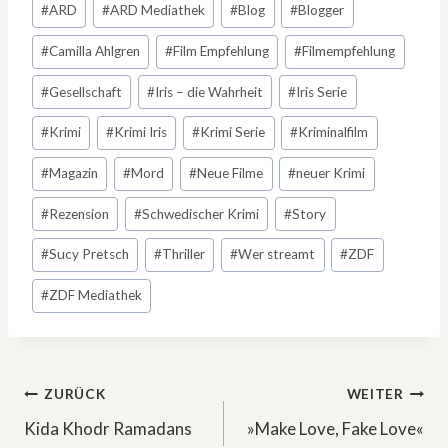
#
ARD
#
ARD Mediathek
#
Blog
#
Blogger
#
Camilla Ahlgren
#
Film Empfehlung
#
Filmempfehlung
#
Gesellschaft
#
Iris – die Wahrheit
#
Iris Serie
#
Krimi
#
Krimi Iris
#
Krimi Serie
#
Kriminalfilm
#
Magazin
#
Mord
#
Neue Filme
#
neuer Krimi
#
Rezension
#
Schwedischer Krimi
#
Story
#
Sucy Pretsch
#
Thriller
#
Wer streamt
#
ZDF
#
ZDF Mediathek
Beitragsnavigation
ZURÜCK
WEITER
Kida Khodr Ramadans
»Make Love, Fake Love«