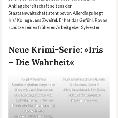
Anklagebereitschaft seitens der
Staatsanwaltschaft steht bevor. Allerdings hegt
Iris‘ Kollege Jens Zweifel. Er hat das Gefühl, Rovan
schütze seinen früheren Arbeitgeber Sylvester.
Neue Krimi-Serie: »Iris
– Die Wahrheit«
Es gibt familiäre
Profilerin Nina (Inez Micaella
Unstimmigkeiten wegen der
Andersson, l.) stellt
Urne mit den Überresten
Abteilungsleiterin Iris (Sofia
des Lebensgefährten von
Helin, r.) ihre jüngsten
Iris (Sofia Helin, r.). Sie und
Erkenntnisse vor.
Kattis (Hedda Stiernstedt, l.)
sorgen für eine
unkonventionelle Lösung.