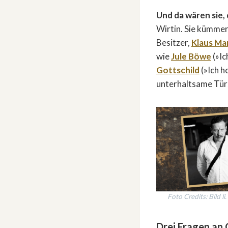
Und da wären sie, 
Wirtin. Sie kümmer
Besitzer,
Klaus M
wie
Jule Böwe
(»Ic
Gottschild
(»Ich h
unterhaltsame Türs
Foto Credits: Bild l
Drei Fragen an 