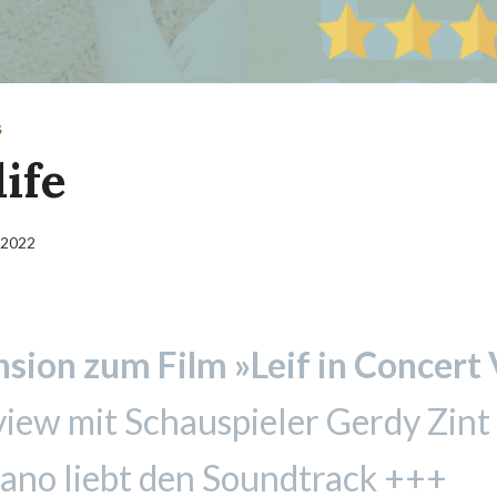
S
life
 2022
sion zum Film »Leif in Concert 
view mit Schauspieler Gerdy Zint
zano liebt den Soundtrack +++