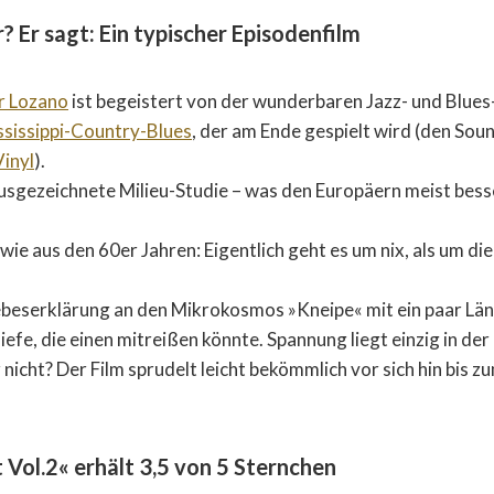
? Er sagt: Ein typischer Episodenfilm
r Lozano
ist begeistert von der wunderbaren Jazz- und Blues
ssissippi-Country-Blues
, der am Ende gespielt wird (den Soun
Vinyl
).
 ausgezeichnete Milieu-Studie – was den Europäern meist besse
wie aus den 60er Jahren: Eigentlich geht es um nix, als um di
Liebeserklärung an den Mikrokosmos »Kneipe« mit ein paar Lä
fe, die einen mitreißen könnte. Spannung liegt einzig in der
nicht? Der Film sprudelt leicht bekömmlich vor sich hin bis z
t Vol.2« erhält 3,5 von 5 Sternchen