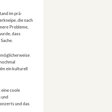
tand im prä-
erkneipe, die nach
einere Probleme,
wurde, dass
 Sache.
r möglicherweise
 nochmal
m ein kulturell
 eine coole
n und
Konzerts und das