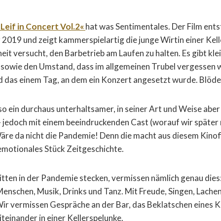
»Leif in Concert Vol.2«
hat was Sentimentales. Der Film ents
2019 und zeigt kammerspielartig die junge Wirtin einer Kell
it versucht, den Barbetrieb am Laufen zu halten. Es gibt kl
sowie den Umstand, dass im allgemeinen Trubel vergessen 
d das einem Tag, an dem ein Konzert angesetzt wurde. Blöde
o ein durchaus unterhaltsamer, in seiner Art und Weise abe
 – jedoch mit einem beeindruckenden Cast (worauf wir später
e da nicht die Pandemie! Denn die macht aus diesem Kinofil
motionales Stück Zeitgeschichte.
mitten in der Pandemie stecken, vermissen nämlich genau dies:
enschen, Musik, Drinks und Tanz. Mit Freude, Singen, Lache
ir vermissen Gespräche an der Bar, das Beklatschen eines 
iteinander in einer Kellerspelunke.