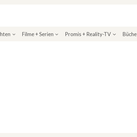
chten
Filme + Serien
Promis + Reality-TV
Bücher