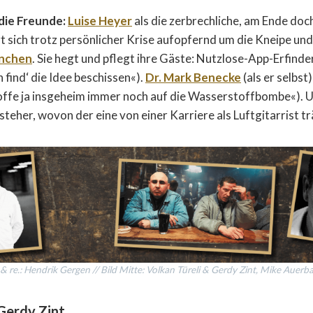
die Freunde:
Luise Heyer
als die zerbrechliche, am Ende doc
t sich trotz persönlicher Krise aufopfernd um die Kneipe und
anchen
. Sie hegt und pflegt ihre Gäste: Nutzlose-App-Erfinde
h find‘ die Idee beschissen«).
Dr. Mark Benecke
(als er selbst
offe ja insgeheim immer noch auf die Wasserstoffbombe«). U
teher, wovon der eine von einer Karriere als Luftgitarrist t
i. & re.: Hendrik Gergen // Bild Mitte: Volkan Türeli & Gerdy Zint, Mike Auer
Gerdy Zint