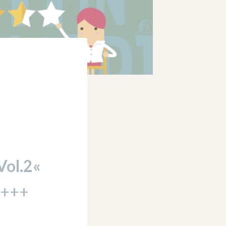
Vol.2«
 +++