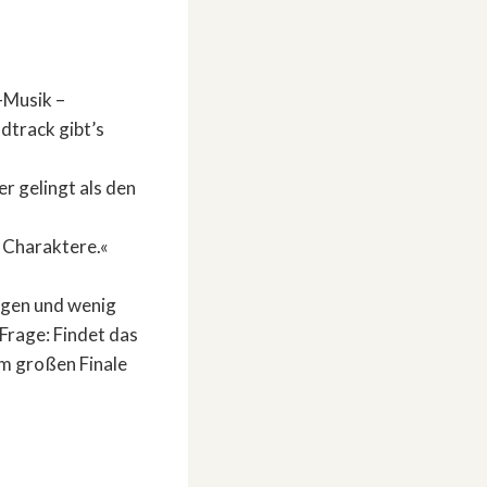
-Musik –
dtrack gibt’s
r gelingt als den
e Charaktere.«
ngen und wenig
 Frage: Findet das
um großen Finale