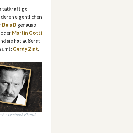
h tatkräftige
 deren eigentlichen
r
Bela B
genauso
) oder
Martin Gotti
nd sie hat äußerst
räumt:
Gerdy Zint
.
bach / Lischke&Klandt