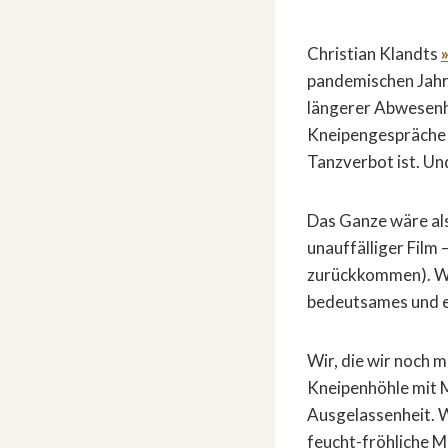
Christian Klandts
pandemischen Jahr 
längerer Abwesenhe
Kneipengespräche 
Tanzverbot ist. Un
Das Ganze wäre als
unauffälliger Film
zurückkommen). Wär
bedeutsames und e
Wir, die wir noch 
Kneipenhöhle mit M
Ausgelassenheit. W
feucht-fröhliche M