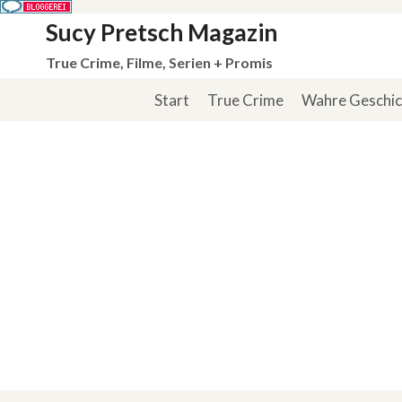
Zum
Sucy Pretsch Magazin
Inhalt
True Crime, Filme, Serien + Promis
springen
Start
True Crime
Wahre Geschi