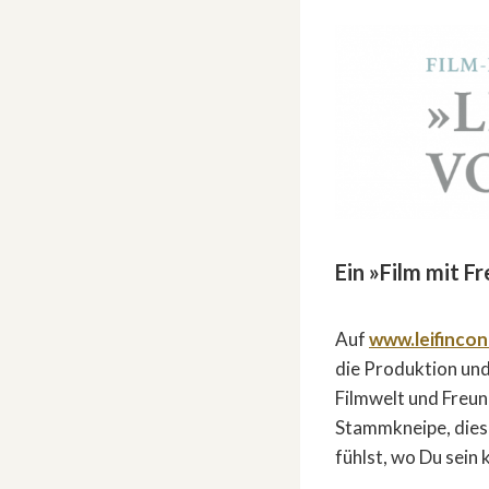
Ein »Film mit F
Auf
www.leifincon
die Produktion un
Filmwelt und Freun
Stammkneipe, diese
fühlst, wo Du sein 