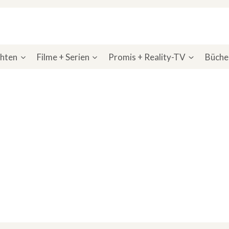
chten
Filme + Serien
Promis + Reality-TV
Bücher