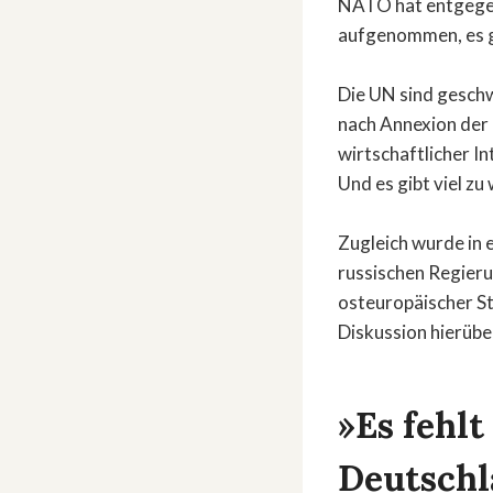
NATO hat entgegen
aufgenommen, es g
Die UN sind geschw
nach Annexion der
wirtschaftlicher I
Und es gibt viel zu
Zugleich wurde in 
russischen Regier
osteuropäischer St
Diskussion hierüber
»Es fehlt
Deutschl