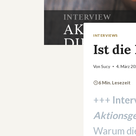
INTERVIEWS
Ist di
Von
Sucy
4. März 2
6 Min. Lesezeit
+++
Inter
Aktionsge
Warum die