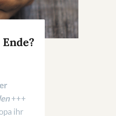
m Ende?
er
den
+++
opa ihr