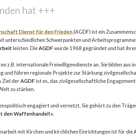
nden hat +++
schaft Dienst für den Frieden
(AGDF) ist ein Zusammensc
 mit unterschiedlichen Schwerpunkten und Arbeitsprogrammen
rbeit
leisten. Die
AGDF
wurde 1968 gegründet und hat ihren 
en z.B. internationale Freiwilligendienste an. Sie bilden aus in 
g und führen regionale Projekte zur Stärkung zivilgesellscha
s Ziel der
AGDF
ist es, das zivilgesellschaftliche Engagement
Welt zu stärken.
denspolitisch engagiert und vernetzt. Sie gehört zu den Träg
pt den Waffenhandel!«.
rbeit mit Kirchen und kirchlichen Einrichtungen ist für die