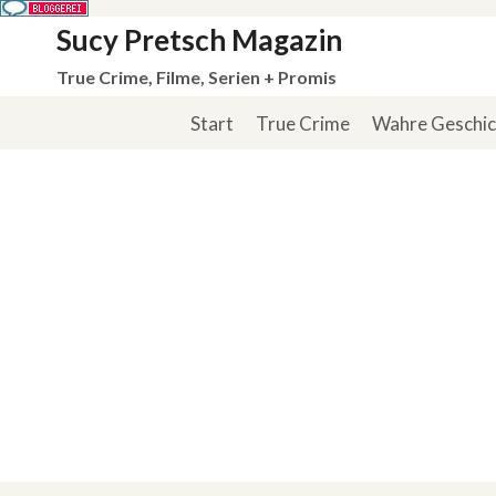
Zum
Sucy Pretsch Magazin
Inhalt
True Crime, Filme, Serien + Promis
springen
Start
True Crime
Wahre Geschi