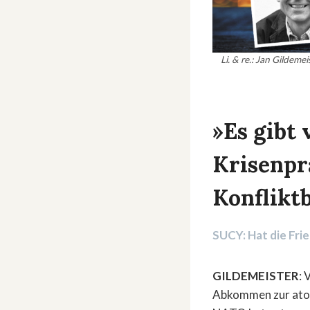
Li. & re.: Jan Gildeme
»Es gibt 
Krisenpr
Konflikt
SUCY: Hat die Fr
GILDEMEISTER
: 
Abkommen zur atom