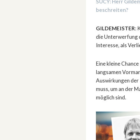
SUCY: Herr Gildem
beschreiten?
GILDEMEISTER
: 
die Unterwerfung de
Interesse, als Verl
Eine kleine Chance
langsamen Vormars
Auswirkungen der S
muss, um an der Ma
möglich sind.