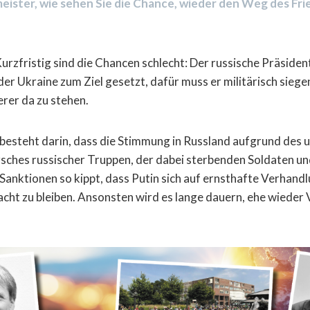
eister, wie sehen Sie die Chance, wieder den Weg des Fri
Kurzfristig sind die Chancen schlecht: Der russische Präsiden
r Ukraine zum Ziel gesetzt, dafür muss er militärisch siegen
ierer da zu stehen.
 besteht darin, dass die Stimmung in Russland aufgrund des
ches russischer Truppen, der dabei sterbenden Soldaten un
anktionen so kippt, dass Putin sich auf ernsthafte Verhand
cht zu bleiben. Ansonsten wird es lange dauern, ehe wieder