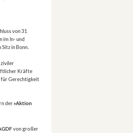
hluss von 31
 im In- und
Sitz in Bonn.
ziviler
ftlicher Kräfte
 für Gerechtigkeit
ern der
»Aktion
AGDF
von großer