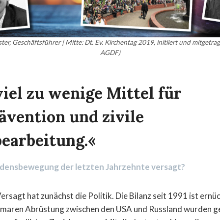
ister, Geschäftsführer | Mitte: Dt. Ev. Kirchentag 2019, initiiert und mitget
AGDF)
viel zu wenige Mittel für
ävention und zivile
bearbeitung.«
iedensbewegung der letzten Jahrzehnte versagt?
Versagt hat zunächst die Politik. Die Bilanz seit 1991 ist ernü
aren Abrüstung zwischen den USA und Russland wurden ge