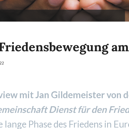
e Friedensbewegung a
022
view mit Jan Gildemeister von d
meinschaft Dienst für den Frie
 lange Phase des Friedens in Eur