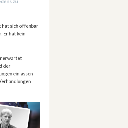
edens zu
t hat sich offenbar
. Er hat kein
 unerwartet
d der
lungen einlassen
 Verhandlungen