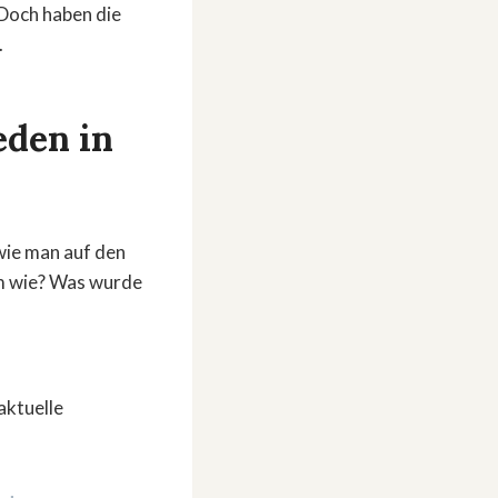
 Doch haben die
.
eden in
 wie man auf den
em wie? Was wurde
 aktuelle