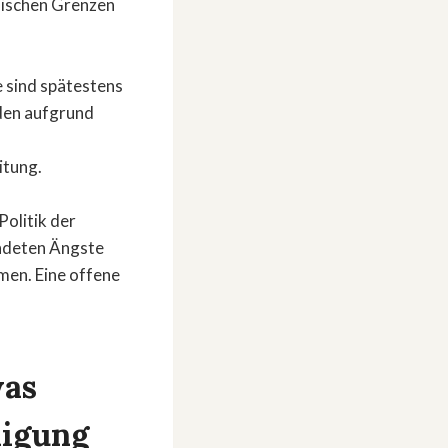
sischen Grenzen
 sind spätestens
den aufgrund
eitung.
Politik der
ündeten Ängste
men. Eine offene
was
digung