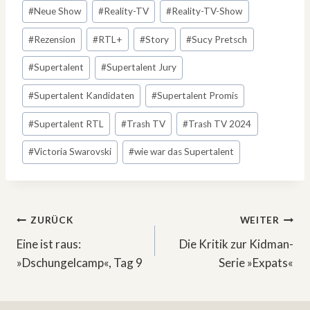
#
Neue Show
#
Reality-TV
#
Reality-TV-Show
#
Rezension
#
RTL+
#
Story
#
Sucy Pretsch
#
Supertalent
#
Supertalent Jury
#
Supertalent Kandidaten
#
Supertalent Promis
#
Supertalent RTL
#
Trash TV
#
Trash TV 2024
#
Victoria Swarovski
#
wie war das Supertalent
Beitragsnavigation
ZURÜCK
WEITER
Eine ist raus:
Die Kritik zur Kidman-
»Dschungelcamp«, Tag 9
Serie »Expats«