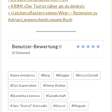
» KRIMI »Der Tod ist näher als du denkst«
» »Leichen pflastern seinen Weg« – Rezension zu
Adrian Langenscheids neuem Buch
Benutzer-Bewertung
0
(
0
Stimmen)
Schlagworte:
#
anna ermakova
#
Blog
#
Blogger
#
Bruce Darnell
#
Das Supertalent
#
Dieter Bohlen
#
Ekaterina Leonova
#
Gesellschaft
#
Jens "Knossi" Knossalla
#
Knossi
#
Magazin