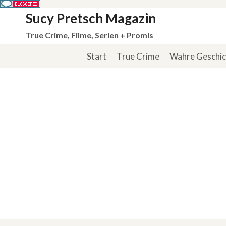
Zum
Sucy Pretsch Magazin
Inhalt
True Crime, Filme, Serien + Promis
springen
Start
True Crime
Wahre Geschi