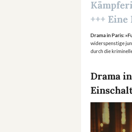
Kämpferi
+++ Eine 
Drama in Paris: »F
widerspenstige jun
durch die kriminell
Drama in 
Einschal