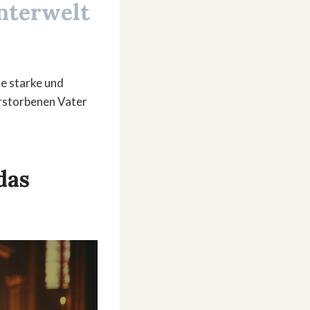
nterwelt
ne starke und
erstorbenen Vater
das