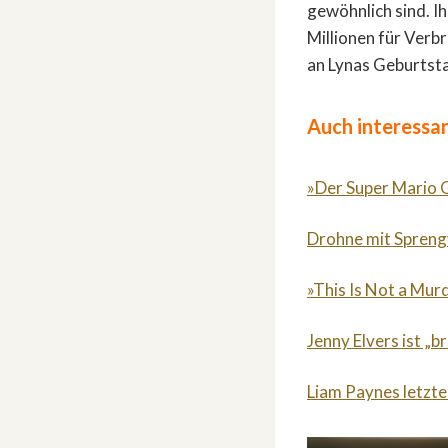
gewöhnlich sind. Ih
Millionen für Verbr
an Lynas Geburtsta
Auch interessan
»Der Super Mario G
Drohne mit Sprengv
»This Is Not a Mur
Jenny Elvers ist „b
Liam Paynes letzte