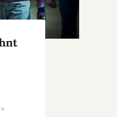
ohnt
+