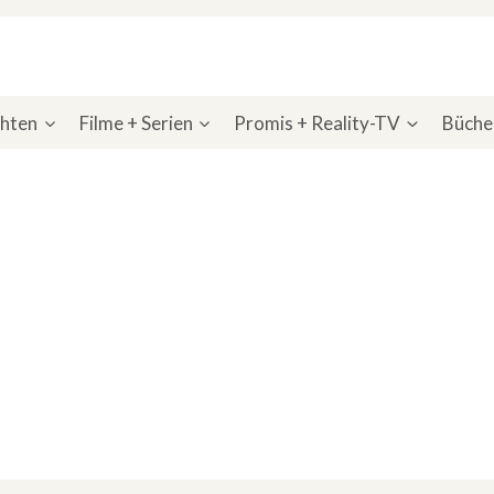
chten
Filme + Serien
Promis + Reality-TV
Bücher