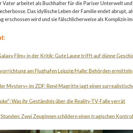
r Vater arbeitet als Buchhalter für die Pariser Unterwelt un
echerbosse. Das idyllische Leben der Familie endet abrupt, a
g erschossen wird und sie fälschlicherweise als Komplizin im
t:
alaxy Film« in der Kritik: Gute Laune trifft auf dünne Geschi
orrichtung am Flughafen Leipzig/Halle: Behörden ermitteln
der Mystery« im ZDF: René Magritte jagt einen surrealistische
roke“: Was ihr Geständnis über die Reality-TV-Falle verrät
 Stunden: Zwei Zeuginnen schildern einen tragischen Kontrol