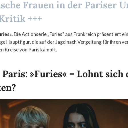
sche Frauen in der Pariser U
Kritik +++
uries«
. Die Actionserie „Furies“ aus Frankreich präsentiert ei
ge Hauptfigur, die auf der Jagd nach Vergeltung für ihren v
en Kreise von Paris kämpft.
Paris: »Furies« – Lohnt sich 
ten?