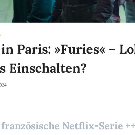
S
in Paris: »Furies« – L
as Einschalten?
2024
e
französische Netflix-Serie
++