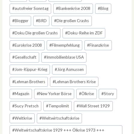
#
autofreier Sonntag
#
Bankenkrise 2008
#
Blog
#
Blogger
#
BRD
#
Die großen Crashs
#
Doku Die großen Crashs
#
Doku-Reihe im ZDF
#
Eurokrise 2008
#
Filmempfehlung
#
Finanzkrise
#
Gesellschaft
#
Immobilienblase USA
#
Jom-Kippur-Krieg
#
Jörg Asmussen
#
Lehman Brothers
#
Lehman Brothers Krise
#
Magazin
#
New Yorker Börse
#
Ölkrise
#
Story
#
Sucy Pretsch
#
Tempolimit
#
Wall Street 1929
#
Weltkrise
#
Weltwirtschaftskrise
#
Weltwirtschaftskrise 1929 +++ Ölkrise 1973 +++