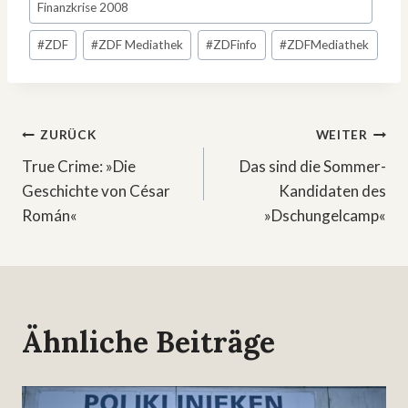
Finanzkrise 2008
#
ZDF
#
ZDF Mediathek
#
ZDFinfo
#
ZDFMediathek
Beitragsnavigation
ZURÜCK
WEITER
True Crime: »Die
Das sind die Sommer-
Geschichte von César
Kandidaten des
Román«
»Dschungelcamp«
Ähnliche Beiträge