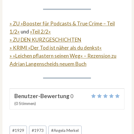
» ZU »Booster für Podcasts & True Crime – Teil
1/2«
und
»Teil 2/2«
» ZU DEN KURZGESCHICHTEN
» KRIMI »Der Tod ist näher als du denkst«
» »Leichen pflastern seinen Weg« – Rezension zu
Adrian Langenscheids neuem Buch
Benutzer-Bewertung
0
(
0
Stimmen)
Schlagworte:
#
1929
#
1973
#
Angela Merkel