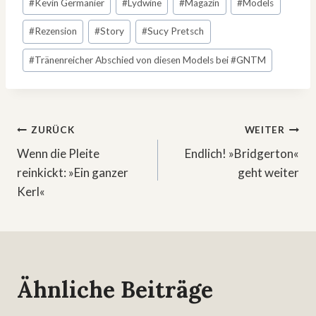
#
Kevin Germanier
#
Lydwine
#
Magazin
#
Models
#
Rezension
#
Story
#
Sucy Pretsch
#
Tränenreicher Abschied von diesen Models bei #GNTM
Beitragsnavigation
ZURÜCK
WEITER
Wenn die Pleite
Endlich! »Bridgerton«
reinkickt: »Ein ganzer
geht weiter
Kerl«
Ähnliche Beiträge