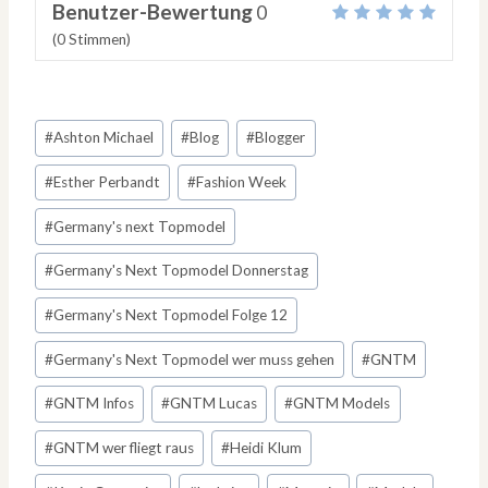
Benutzer-Bewertung
0
(
0
Stimmen)
Schlagworte:
#
Ashton Michael
#
Blog
#
Blogger
#
Esther Perbandt
#
Fashion Week
#
Germany's next Topmodel
#
Germany's Next Topmodel Donnerstag
#
Germany's Next Topmodel Folge 12
#
Germany's Next Topmodel wer muss gehen
#
GNTM
#
GNTM Infos
#
GNTM Lucas
#
GNTM Models
#
GNTM wer fliegt raus
#
Heidi Klum