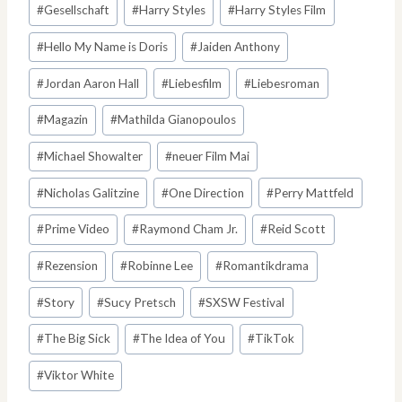
#
Gesellschaft
#
Harry Styles
#
Harry Styles Film
#
Hello My Name is Doris
#
Jaiden Anthony
#
Jordan Aaron Hall
#
Liebesfilm
#
Liebesroman
#
Magazin
#
Mathilda Gianopoulos
#
Michael Showalter
#
neuer Film Mai
#
Nicholas Galitzine
#
One Direction
#
Perry Mattfeld
#
Prime Video
#
Raymond Cham Jr.
#
Reid Scott
#
Rezension
#
Robinne Lee
#
Romantikdrama
#
Story
#
Sucy Pretsch
#
SXSW Festival
#
The Big Sick
#
The Idea of You
#
TikTok
#
Viktor White