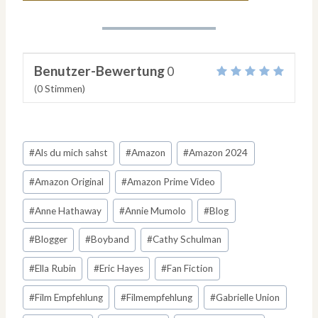
Benutzer-Bewertung
0
(
0
Stimmen)
Schlagworte:
#
Als du mich sahst
#
Amazon
#
Amazon 2024
#
Amazon Original
#
Amazon Prime Video
#
Anne Hathaway
#
Annie Mumolo
#
Blog
#
Blogger
#
Boyband
#
Cathy Schulman
#
Ella Rubin
#
Eric Hayes
#
Fan Fiction
#
Film Empfehlung
#
Filmempfehlung
#
Gabrielle Union