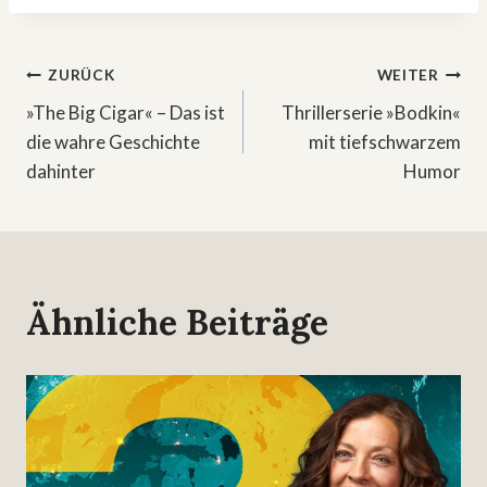
Beitragsnavigation
ZURÜCK
WEITER
»The Big Cigar« – Das ist
Thrillerserie »Bodkin«
die wahre Geschichte
mit tiefschwarzem
dahinter
Humor
Ähnliche Beiträge