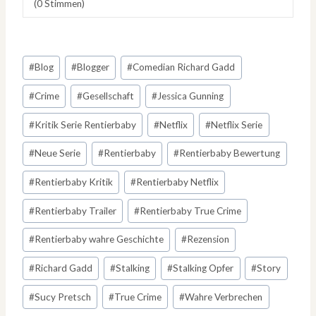
(
0
Stimmen)
Schlagworte:
#
Blog
#
Blogger
#
Comedian Richard Gadd
#
Crime
#
Gesellschaft
#
Jessica Gunning
#
Kritik Serie Rentierbaby
#
Netflix
#
Netflix Serie
#
Neue Serie
#
Rentierbaby
#
Rentierbaby Bewertung
#
Rentierbaby Kritik
#
Rentierbaby Netflix
#
Rentierbaby Trailer
#
Rentierbaby True Crime
#
Rentierbaby wahre Geschichte
#
Rezension
#
Richard Gadd
#
Stalking
#
Stalking Opfer
#
Story
#
Sucy Pretsch
#
True Crime
#
Wahre Verbrechen