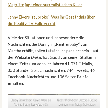
Magritte jagt einen surrealistischen Killer
Jenny Elvers ist „broke“: Was ihr Geständnis über
die Reality-TV-Falle verrät
Viele der Situationen und insbesondere die
Nachrichten, die Donny in „Rentierbaby“ von
Martha erhält, sollen tatsächlich passiert sein. Laut
der Website
Unilad
hat Gadd von seiner Stalkerin in
einem Zeitraum von vier Jahren 41.071 E-Mails,
350 Stunden Sprachnachrichten, 744 Tweets, 46
Facebook-Nachrichten und 106 Seiten Briefe
erhalten.
Baby Reindeer. Nava Mau as
Baby Reindeer. Jamie Michie
Teri in Baby Reindeer. Cr.
as Harris in Baby Reindeer.