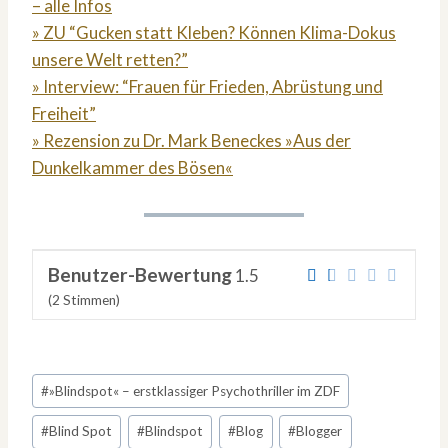
– alle Infos
» ZU “Gucken statt Kleben? Können Klima-Dokus
unsere Welt retten?”
» Interview: “Frauen für Frieden, Abrüstung und
Freiheit”
» Rezension zu Dr. Mark Beneckes »Aus der
Dunkelkammer des Bösen«
Benutzer-Bewertung
1.5
(
2
Stimmen)
Schlagworte:
#
»Blindspot« – erstklassiger Psychothriller im ZDF
#
Blind Spot
#
Blindspot
#
Blog
#
Blogger