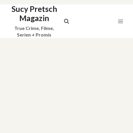
Sucy Pretsch
Zum
Inhalt
Magazin
springen
True Crime, Filme,
Serien + Promis