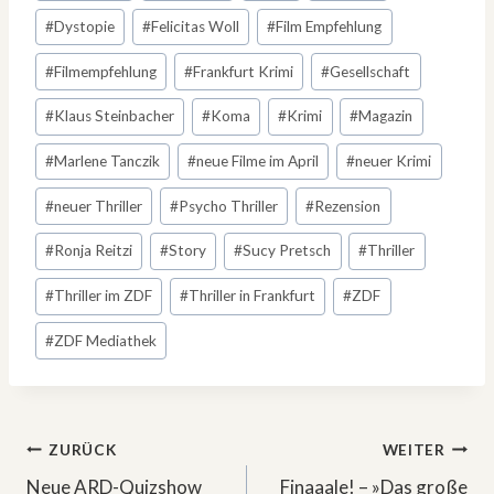
#
Dystopie
#
Felicitas Woll
#
Film Empfehlung
#
Filmempfehlung
#
Frankfurt Krimi
#
Gesellschaft
#
Klaus Steinbacher
#
Koma
#
Krimi
#
Magazin
#
Marlene Tanczik
#
neue Filme im April
#
neuer Krimi
#
neuer Thriller
#
Psycho Thriller
#
Rezension
#
Ronja Reitzi
#
Story
#
Sucy Pretsch
#
Thriller
#
Thriller im ZDF
#
Thriller in Frankfurt
#
ZDF
#
ZDF Mediathek
Beitragsnavigation
ZURÜCK
WEITER
Neue ARD-Quizshow
Finaaale! – »Das große