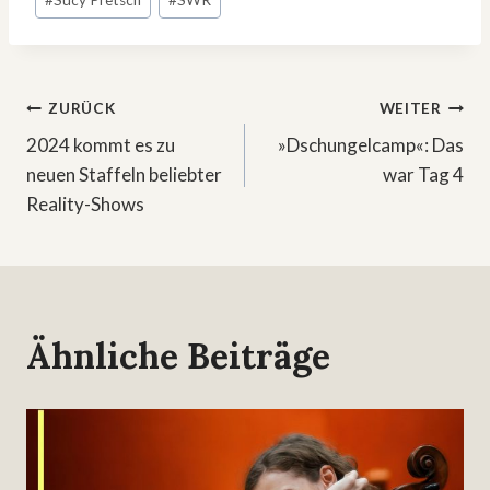
#
Sucy Pretsch
#
SWR
Beitragsnavigation
ZURÜCK
WEITER
2024 kommt es zu
»Dschungelcamp«: Das
neuen Staffeln beliebter
war Tag 4
Reality-Shows
Ähnliche Beiträge