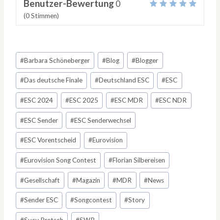
Benutzer-Bewertung
0
(
0
Stimmen)
Schlagworte:
#
Barbara Schöneberger
#
Blog
#
Blogger
#
Das deutsche Finale
#
Deutschland ESC
#
ESC
#
ESC 2024
#
ESC 2025
#
ESC MDR
#
ESC NDR
#
ESC Sender
#
ESC Senderwechsel
#
ESC Vorentscheid
#
Eurovision
#
Eurovision Song Contest
#
Florian Silbereisen
#
Gesellschaft
#
Magazin
#
MDR
#
News
#
Sender ESC
#
Songcontest
#
Story