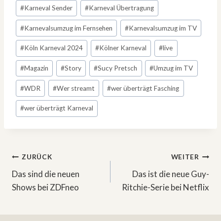
#
Karneval Sender
#
Karneval Übertragung
#
Karnevalsumzug im Fernsehen
#
Karnevalsumzug im TV
#
Köln Karneval 2024
#
Kölner Karneval
#
live
#
Magazin
#
Story
#
Sucy Pretsch
#
Umzug im TV
#
WDR
#
Wer streamt
#
wer überträgt Fasching
#
wer überträgt Karneval
Beitragsnavigation
ZURÜCK
WEITER
Das sind die neuen
Das ist die neue Guy-
Shows bei ZDFneo
Ritchie-Serie bei Netflix