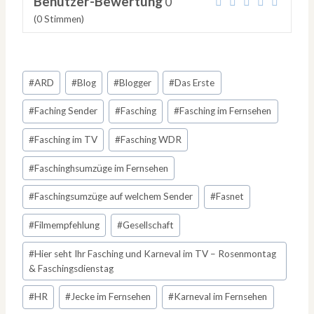
Benutzer-Bewertung
0
(
0
Stimmen)
Schlagworte:
#
ARD
#
Blog
#
Blogger
#
Das Erste
#
Faching Sender
#
Fasching
#
Fasching im Fernsehen
#
Fasching im TV
#
Fasching WDR
#
Faschinghsumzüge im Fernsehen
#
Faschingsumzüge auf welchem Sender
#
Fasnet
#
Filmempfehlung
#
Gesellschaft
#
Hier seht Ihr Fasching und Karneval im TV – Rosenmontag
& Faschingsdienstag
#
HR
#
Jecke im Fernsehen
#
Karneval im Fernsehen