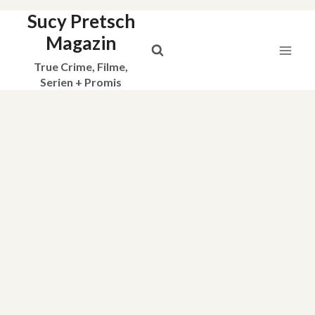
Sucy Pretsch
Zum
Inhalt
Magazin
springen
True Crime, Filme,
Serien + Promis