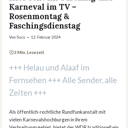
Karneval im TV –
Rosenmontag &
Faschingsdienstag
Von
Sucy
12. Februar 2024
3 Min. Lesezeit
+++ Helau und Alaaf im
Fernsehen +++ Alle Sender, alle
Zeiten +++
Als öffentlich-rechtliche Rundfunkanstalt mit
vielen Karnevalshochburgen in ihrem
Verbreitungsgebiet, bietet der WDR traditionell ein