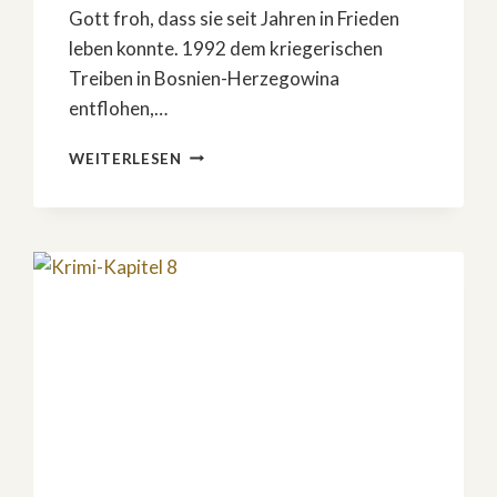
Gott froh, dass sie seit Jahren in Frieden
leben konnte. 1992 dem kriegerischen
Treiben in Bosnien-Herzegowina
entflohen,…
DER
WEITERLESEN
HÄNDLER
–
TEIL
1:
DER
ÜBERFALL