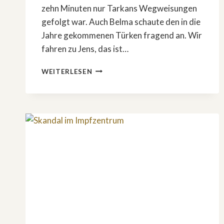
zehn Minuten nur Tarkans Wegweisungen
gefolgt war. Auch Belma schaute den in die
Jahre gekommenen Türken fragend an. Wir
fahren zu Jens, das ist…
DER
WEITERLESEN
HÄNDLER
–
TEIL
2:
DUMM,
SO
DUMM