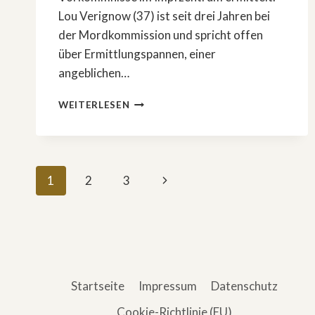
Lou Verignow (37) ist seit drei Jahren bei
der Mordkommission und spricht offen
über Ermittlungspannen, einer
angeblichen…
KRIMI-
WEITERLESEN
KAPITEL
8
½
•
Seitennavigation
DAS
Nächste
1
2
3
INTERVIEW
Seite
Startseite
Impressum
Datenschutz
Cookie-Richtlinie (EU)