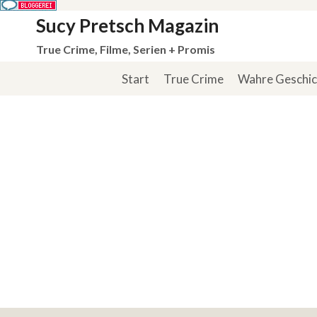
Zum
Sucy Pretsch Magazin
Inhalt
True Crime, Filme, Serien + Promis
springen
Start
True Crime
Wahre Geschi