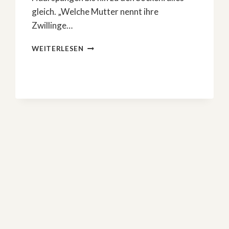
gleich. „Welche Mutter nennt ihre
Zwillinge…
KRIMI-
WEITERLESEN
KAPITEL
8
•
ALLES
IST
ANDERS