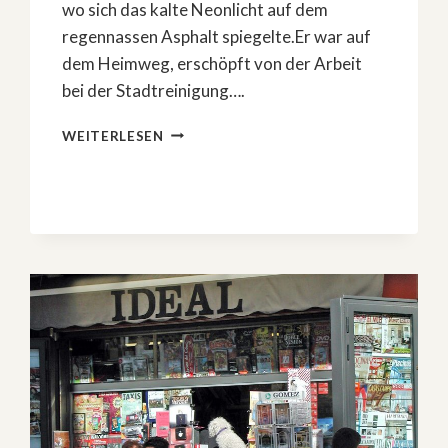
wo sich das kalte Neonlicht auf dem
regennassen Asphalt spiegelte.Er war auf
dem Heimweg, erschöpft von der Arbeit
bei der Stadtreinigung….
DAS
WEITERLESEN
BÖSE,
DAS
ER
NIE
WOLLTE