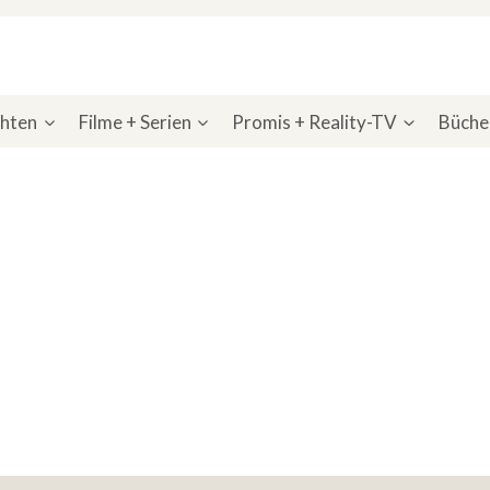
chten
Filme + Serien
Promis + Reality-TV
Bücher