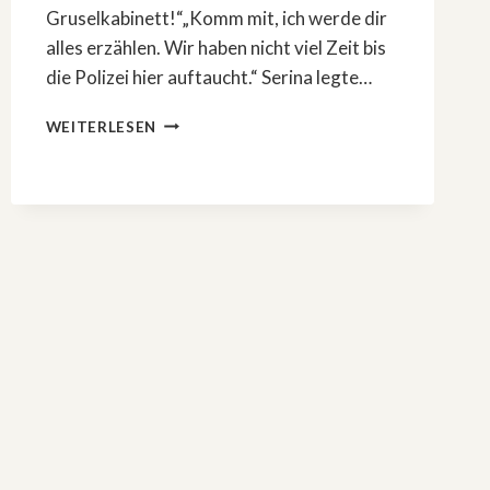
Gruselkabinett!“„Komm mit, ich werde dir
alles erzählen. Wir haben nicht viel Zeit bis
die Polizei hier auftaucht.“ Serina legte…
KRIMI-
WEITERLESEN
KAPITEL
9
•
FINALE