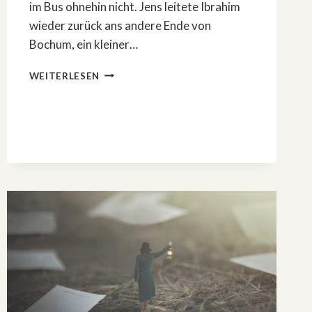
im Bus ohnehin nicht. Jens leitete Ibrahim
wieder zurück ans andere Ende von
Bochum, ein kleiner…
DER
WEITERLESEN
HÄNDLER
–
TEIL
3:
EHRENWERTE
RUSSEN