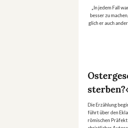
„In jedem Fall wa
besser zu machen,
glich er auch ander
Osterges
sterben?
Die Erzählung begi
führt über den Ekl
römischen Präfekte
christlicher Autor