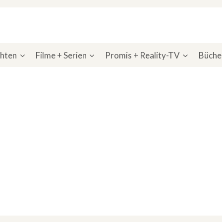
chten
Filme + Serien
Promis + Reality-TV
Bücher