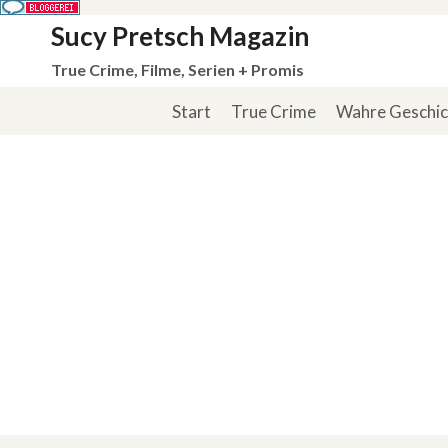
Zum
Sucy Pretsch Magazin
Inhalt
True Crime, Filme, Serien + Promis
springen
Start
True Crime
Wahre Geschi