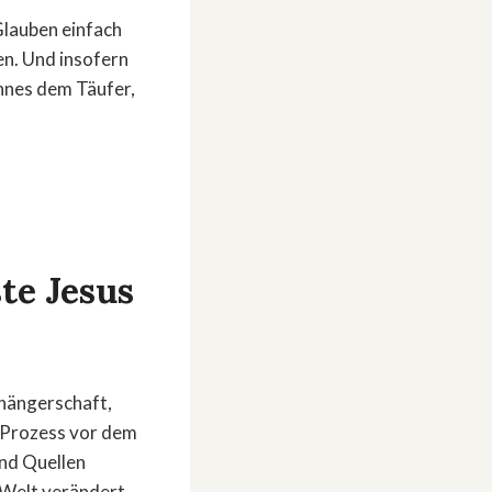
Glauben einfach
n. Und insofern
annes dem Täufer,
te Jesus
nhängerschaft,
n Prozess vor dem
und Quellen
e Welt verändert