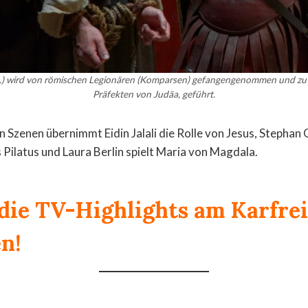
, M.) wird von römischen Legionären (Komparsen) gefangengenommen und zu 
Präfekten von Judäa, geführt.
en Szenen übernimmt Eidin Jalali die Rolle von Jesus, Stepha
 Pilatus und Laura Berlin spielt Maria von Magdala.
 die TV-Highlights am Karfre
en!