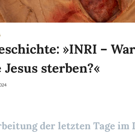
S
eschichte: »INRI – W
 Jesus sterben?«
2024
rbeitung der letzten Tage
im 