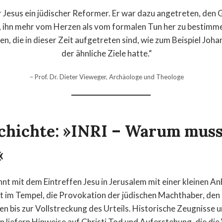
r Jesus ein jüdischer Reformer. Er war dazu angetreten, den 
 ihn mehr vom Herzen als vom formalen Tun her zu bestimme
en, die in dieser Zeit aufgetreten sind, wie zum Beispiel Joh
der ähnliche Ziele hatte.“
– Prof. Dr. Dieter Vieweger, Archäologe und Theologe
chichte: »INRI – Warum muss
«
nnt mit dem Eintreffen Jesu in Jerusalem mit einer kleinen A
at im Tempel, die Provokation der jüdischen Machthaber, de
n bis zur Vollstreckung des Urteils. Historische Zeugnisse 
en liefern Hinweise auf Christi Tod und Auferstehung, die di