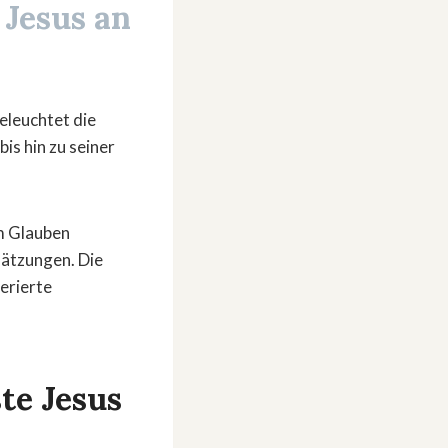
Jesus an
eleuchtet die
is hin zu seiner
em Glauben
hätzungen. Die
erierte
te Jesus