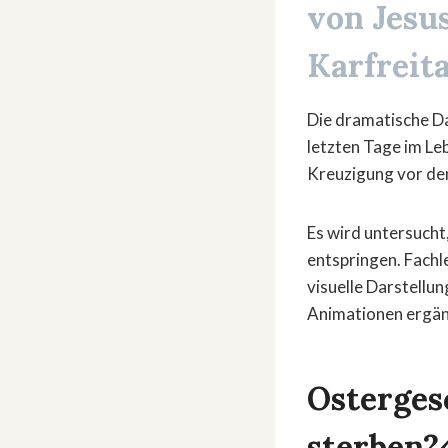
von Jesu
Karfreita
Die dramatische D
letzten Tage im Leb
Kreuzigung vor de
Es wird untersucht
entspringen. Fachl
visuelle Darstell
Animationen ergän
Osterges
sterben?