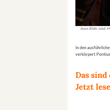
Jesus (Eidin Jalali
In den ausführlich
verkörpert Pontius
Das sind
Jetzt les