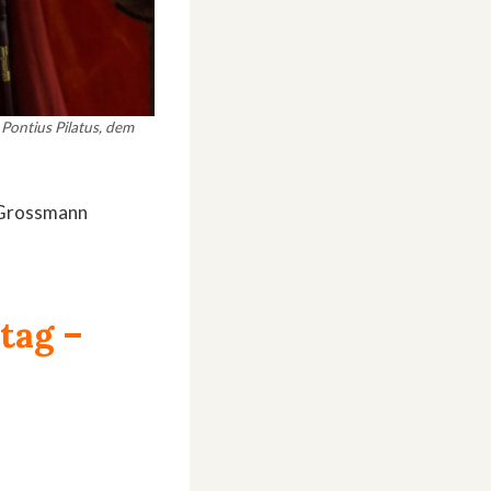
Pontius Pilatus, dem
n Grossmann
itag
–