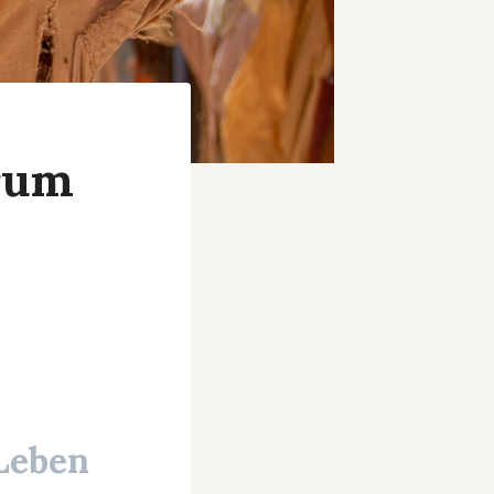
arum
Leben