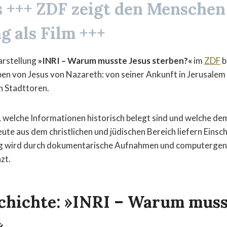
s
+++
ZDF
zeigt den Menschen 
g als Film +++
arstellung
»INRI – Warum musste Jesus sterben?«
im
ZDF
b
en von Jesus von Nazareth: von seiner Ankunft in Jerusalem b
n Stadttoren.
, welche Informationen historisch belegt sind und welche d
eute aus dem christlichen und jüdischen Bereich liefern Einsc
ung wird durch dokumentarische Aufnahmen und computergen
zt.
chichte: »INRI – Warum muss
«