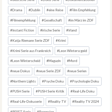
#
Drama
#
Dublin
#
eine Reise
#
Film Empfehlung
#
Filmempfehlung
#
Gesellschaft
#
im März im ZDF
#
Instant Fiction
#
irische Serie
#
Irland
#
Katja Riemann Serie ZDF
#
Krimi
#
Krimi Serie aus Frankreich
#
Leon Winterscgeid
#
Leon Winterscheid
#
Magazin
#
Mord
#
neue Dokus
#
neue Serie ZDF
#
neue Serien
#
Northern Lights
#
Psyche Doku
#
Psychologie Doku
#
PUSH Serie
#
PUSH Serie Kritik
#
Real-Life Doku
#
Real-Life-Dokuserie
#
Reality TV
#
Reality TV 2024
#
RESET Serie
#
Rezension