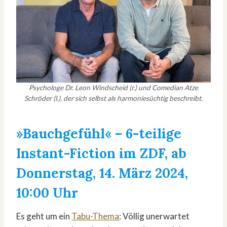
Psychologe Dr. Leon Windscheid (r.) und Comedian Atze
Schröder (l.), der sich selbst als harmoniesüchtig beschreibt.
»Bauchgefühl«
– 6-teilige
Instant-Fiction im ZDF, ab
Donnerstag, 14. März 2024,
10:00 Uhr
Es geht um ein
Tabu-Thema
: Völlig unerwartet