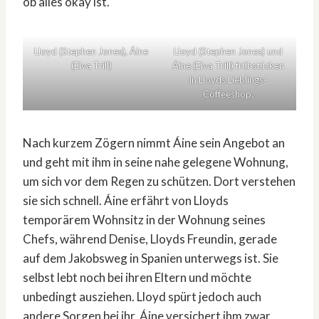
ob alles okay ist.
Lloyd (Stephen Jones), Áine
Lloyd (Stephen Jones) und
(Elva Trill)
Áine (Elva Trill) frühstücken
in Lloyds Lieblings-
Coffeeshop.
Nach kurzem Zögern nimmt Áine sein Angebot an
und geht mit ihm in seine nahe gelegene Wohnung,
um sich vor dem Regen zu schützen. Dort verstehen
sie sich schnell. Áine erfährt von Lloyds
temporärem Wohnsitz in der Wohnung seines
Chefs, während Denise, Lloyds Freundin, gerade
auf dem Jakobsweg in Spanien unterwegs ist. Sie
selbst lebt noch bei ihren Eltern und möchte
unbedingt ausziehen. Lloyd spürt jedoch auch
andere Sorgen bei ihr. Áine versichert ihm zwar