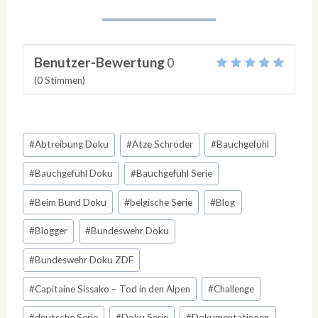
Benutzer-Bewertung
0
(
0
Stimmen)
Schlagworte:
#
Abtreibung Doku
#
Atze Schröder
#
Bauchgefühl
#
Bauchgefühl Doku
#
Bauchgefühl Serie
#
Beim Bund Doku
#
belgische Serie
#
Blog
#
Blogger
#
Bundeswehr Doku
#
Bundeswehr Doku ZDF
#
Capitaine Sissako – Tod in den Alpen
#
Challenge
#
deutsche Serie
#
Doku Serie
#
Dokumentationen