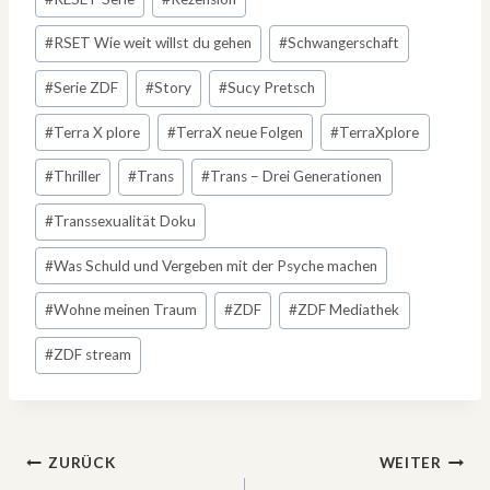
#
RSET Wie weit willst du gehen
#
Schwangerschaft
#
Serie ZDF
#
Story
#
Sucy Pretsch
#
Terra X plore
#
TerraX neue Folgen
#
TerraXplore
#
Thriller
#
Trans
#
Trans – Drei Generationen
#
Transsexualität Doku
#
Was Schuld und Vergeben mit der Psyche machen
#
Wohne meinen Traum
#
ZDF
#
ZDF Mediathek
#
ZDF stream
Beitragsnavigation
ZURÜCK
WEITER