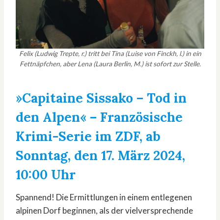
Felix (Ludwig Trepte, r.) tritt bei Tina (Luise von Finckh, l.) in ein
Fettnäpfchen, aber Lena (Laura Berlin, M.) ist sofort zur Stelle.
»Capitaine Sissako – Tod in
den Alpen«
– Französische
Krimi-Serie im ZDF, ab
Sonntag, den 17. März 2024,
10:00 Uhr
Spannend! Die Ermittlungen in einem entlegenen
alpinen Dorf beginnen, als der vielversprechende