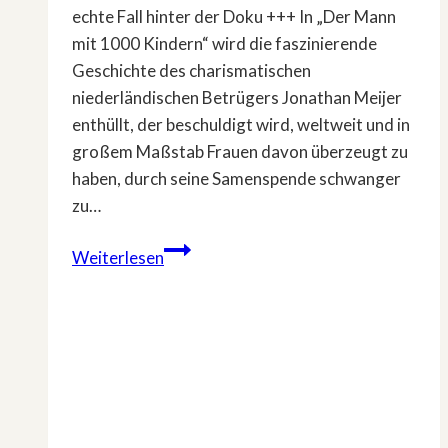
echte Fall hinter der Doku +++ In „Der Mann
mit 1000 Kindern“ wird die faszinierende
Geschichte des charismatischen
niederländischen Betrügers Jonathan Meijer
enthüllt, der beschuldigt wird, weltweit und in
großem Maßstab Frauen davon überzeugt zu
haben, durch seine Samenspende schwanger
zu…
»Der
Weiterlesen
Mann
mit
1.000
Kindern«
–
Die
wahre