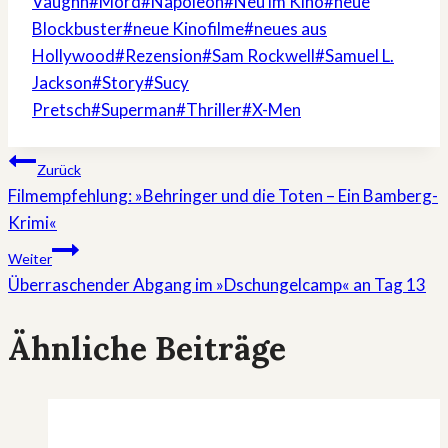
Vaughn
#
Mord
#
Napoleon
#
Neu im Kino
#
neue
Blockbuster
#
neue Kinofilme
#
neues aus
Hollywood
#
Rezension
#
Sam Rockwell
#
Samuel L.
Jackson
#
Story
#
Sucy
Pretsch
#
Superman
#
Thriller
#
X-Men
Beitragsnavigation
Zurück
Filmempfehlung: »Behringer und die Toten – Ein Bamberg-
Krimi«
Weiter
Überraschender Abgang im »Dschungelcamp« an Tag 13
Ähnliche Beiträge