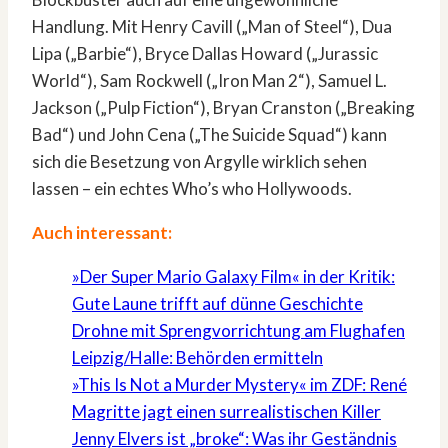
Handlung. Mit Henry Cavill („Man of Steel“), Dua
Lipa („Barbie“), Bryce Dallas Howard („Jurassic
World“), Sam Rockwell („Iron Man 2“), Samuel L.
Jackson („Pulp Fiction“), Bryan Cranston („Breaking
Bad“) und John Cena („The Suicide Squad“) kann
sich die Besetzung von Argylle wirklich sehen
lassen – ein echtes Who’s who Hollywoods.
Auch interessant:
»Der Super Mario Galaxy Film« in der Kritik:
Gute Laune trifft auf dünne Geschichte
Drohne mit Sprengvorrichtung am Flughafen
Leipzig/Halle: Behörden ermitteln
»This Is Not a Murder Mystery« im ZDF: René
Magritte jagt einen surrealistischen Killer
Jenny Elvers ist „broke“: Was ihr Geständnis