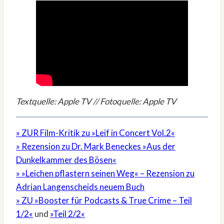
Textquelle: Apple TV // Fotoquelle: Apple TV
» ZUR Film-Kritik zu »Leif in Concert Vol.2«
» Rezension zu Dr. Mark Beneckes »Aus der
Dunkelkammer des Bösen«
» »Leichen pflastern seinen Weg« – Rezension zu
Adrian Langenscheids neuem Buch
» ZU »Booster für Podcasts & True Crime – Teil
1/2«
und
»Teil 2/2«