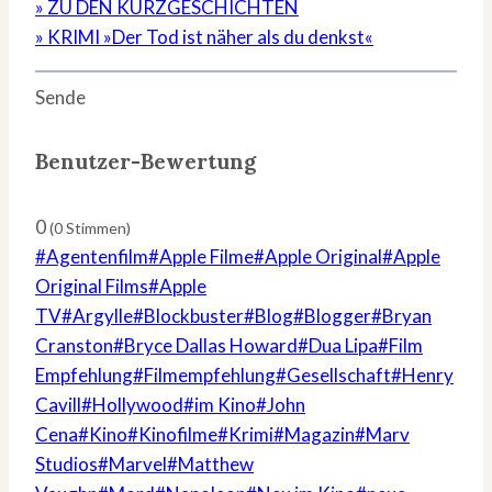
» ZU DEN KURZGESCHICHTEN
» KRIMI »Der Tod ist näher als du denkst«
Sende
Benutzer-Bewertung
0
(
0
Stimmen)
Schlagworte:
#
Agentenfilm
#
Apple Filme
#
Apple Original
#
Apple
Original Films
#
Apple
TV
#
Argylle
#
Blockbuster
#
Blog
#
Blogger
#
Bryan
Cranston
#
Bryce Dallas Howard
#
Dua Lipa
#
Film
Empfehlung
#
Filmempfehlung
#
Gesellschaft
#
Henry
Cavill
#
Hollywood
#
im Kino
#
John
Cena
#
Kino
#
Kinofilme
#
Krimi
#
Magazin
#
Marv
Studios
#
Marvel
#
Matthew