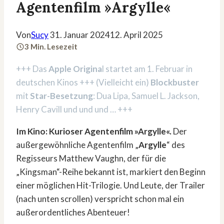
Agentenfilm »Argylle«
Von
Sucy
31. Januar 2024
12. April 2025
3 Min. Lesezeit
+++ Das
Apple Origina
l startet am 1. Februar in
deutschen Kinos +++ (Vielleicht ein)
Blockbuster
mit
Star-Besetzung
: Dua Lipa, Samuel L. Jackson,
Henry Cavill und und und … +++
Im Kino: Kurioser Agentenfilm »Argylle«.
Der
außergewöhnliche Agentenfilm „
Argylle
“ des
Regisseurs Matthew Vaughn, der für die
„Kingsman“-Reihe bekannt ist, markiert den Beginn
einer möglichen Hit-Trilogie. Und Leute, der Trailer
(nach unten scrollen) verspricht schon mal ein
außerordentliches Abenteuer!