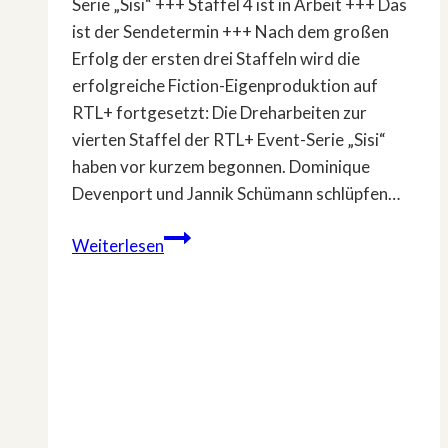
Serie „Sisi“ +++ Staffel 4 ist in Arbeit +++ Das
ist der Sendetermin +++ Nach dem großen
Erfolg der ersten drei Staffeln wird die
erfolgreiche Fiction-Eigenproduktion auf
RTL+ fortgesetzt: Die Dreharbeiten zur
vierten Staffel der RTL+ Event-Serie „Sisi“
haben vor kurzem begonnen. Dominique
Devenport und Jannik Schümann schlüpfen…
Dreharbeiten
Weiterlesen
zu
»Sisi«
haben
begonnen