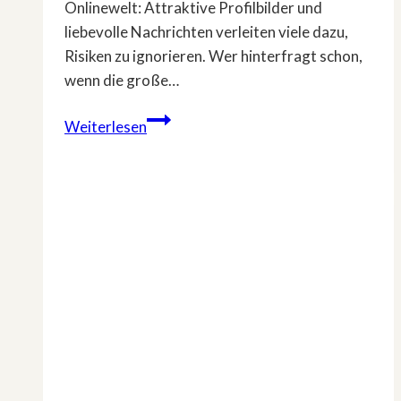
Onlinewelt: Attraktive Profilbilder und
liebevolle Nachrichten verleiten viele dazu,
Risiken zu ignorieren. Wer hinterfragt schon,
wenn die große…
»Im
Weiterlesen
Inneren
der
Cybermafia
–
Love.Like.Lost«