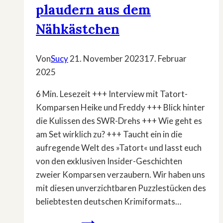
plaudern aus dem
Nähkästchen
Von
Sucy
21. November 2023
17. Februar
2025
6 Min. Lesezeit +++ Interview mit Tatort-
Komparsen Heike und Freddy +++ Blick hinter
die Kulissen des SWR-Drehs +++ Wie geht es
am Set wirklich zu? +++ Taucht ein in die
aufregende Welt des »Tatort« und lasst euch
von den exklusiven Insider-Geschichten
zweier Komparsen verzaubern. Wir haben uns
mit diesen unverzichtbaren Puzzlestücken des
beliebtesten deutschen Krimiformats…
»Tatort«