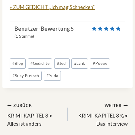
» ZUM GEDICHT „Ich mag Schnecken“
Benutzer-Bewertung
5
(
1
Stimme)
Schlagworte:
#
Blog
#
Gedichte
#
Jedi
#
Lyrik
#
Poesie
#
Sucy Pretsch
#
Yoda
Beitragsnavigation
ZURÜCK
WEITER
KRIMI-KAPITEL 8 •
KRIMI-KAPITEL 8 ½ •
Alles ist anders
Das Interview