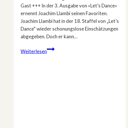
Gast +++ In der 3. Ausgabe von »Let’s Dance«
ernennt Joachim Llambi seinen Favoriten.
Joachim Llambi hat in der 18. Staffel von „Let’s
Dance“ wieder schonungslose Einschätzungen
abgegeben. Doch er kann…
In
Weiterlesen
der
3.
Ausgabe
von
»Let’s
Dance«
ernennt
Joachim
Llambi
seinen