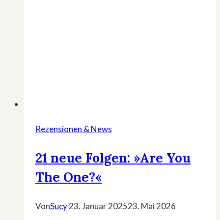
Favoriten
Rezensionen & News
21 neue Folgen: »Are You
The One?«
Von
Sucy
23. Januar 2025
23. Mai 2026