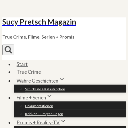
Sucy Pretsch Magazin
Zum
Inhalt
springen
True Crime, Filme, Serien + Promis
Start
True Crime
Wahre Geschichten
Schicksale + Katastrophen
Filme + Serien
Dokumentationen
Kritiken + Empfehlungen
Promis + Reality-TV