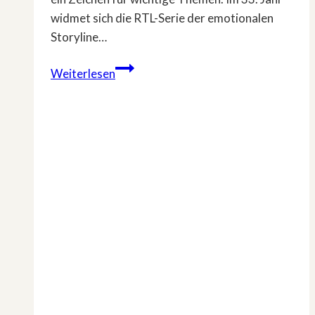
widmet sich die RTL-Serie der emotionalen
Storyline…
Deutsche
Weiterlesen
Krebshilfe
&
GZSZ:
Gemeinsam
gegen
Hodenkrebs