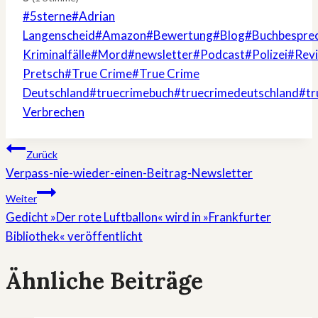
Schlagworte:
#
5sterne
#
Adrian
Langenscheid
#
Amazon
#
Bewertung
#
Blog
#
Buchbespre
Kriminalfälle
#
Mord
#
newsletter
#
Podcast
#
Polizei
#
Rev
Pretsch
#
True Crime
#
True Crime
Deutschland
#
truecrimebuch
#
truecrimedeutschland
#
t
Verbrechen
Beitragsnavigation
Zurück
Verpass-nie-wieder-einen-Beitrag-Newsletter
Weiter
Gedicht »Der rote Luftballon« wird in »Frankfurter
Bibliothek« veröffentlicht
Ähnliche Beiträge