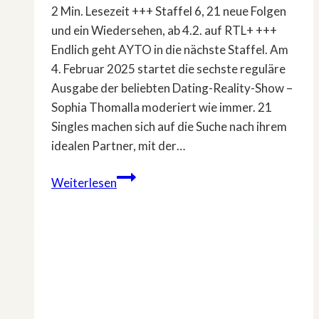
2 Min. Lesezeit +++ Staffel 6, 21 neue Folgen
und ein Wiedersehen, ab 4.2. auf RTL+ +++
Endlich geht AYTO in die nächste Staffel. Am
4. Februar 2025 startet die sechste reguläre
Ausgabe der beliebten Dating-Reality-Show –
Sophia Thomalla moderiert wie immer. 21
Singles machen sich auf die Suche nach ihrem
idealen Partner, mit der…
21
Weiterlesen
neue
Folgen:
»Are
You
The
One?«