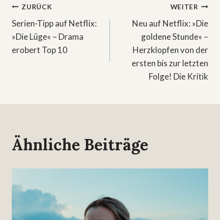
Beitragsnavigation
ZURÜCK
WEITER
Serien-Tipp auf Netflix:
Neu auf Netflix: »Die
»Die Lüge« – Drama
goldene Stunde« –
erobert Top 10
Herzklopfen von der
ersten bis zur letzten
Folge! Die Kritik
Ähnliche Beiträge