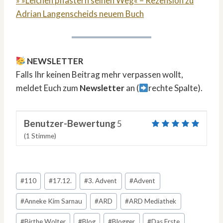
» »Leichen pflastern seinen Weg« – Rezension zu
Adrian Langenscheids neuem Buch
NEWSLETTER
Falls Ihr keinen Beitrag mehr verpassen wollt,
meldet Euch zum
Newsletter
an (
rechte Spalte).
Benutzer-Bewertung
5
(
1
Stimme)
Schlagworte:
#
110
#
17.12.
#
3. Advent
#
Advent
#
Anneke Kim Sarnau
#
ARD
#
ARD Mediathek
#
Birthe Wolter
#
Blog
#
Blogger
#
Das Erste