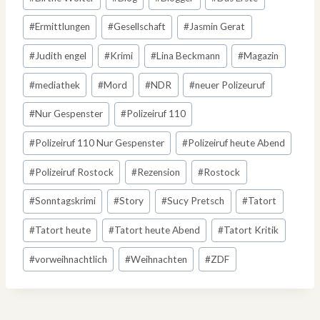
#
Ermittlungen
#
Gesellschaft
#
Jasmin Gerat
#
Judith engel
#
Krimi
#
Lina Beckmann
#
Magazin
#
mediathek
#
Mord
#
NDR
#
neuer Polizeuruf
#
Nur Gespenster
#
Polizeiruf 110
#
Polizeiruf 110 Nur Gespenster
#
Polizeiruf heute Abend
#
Polizeiruf Rostock
#
Rezension
#
Rostock
#
Sonntagskrimi
#
Story
#
Sucy Pretsch
#
Tatort
#
Tatort heute
#
Tatort heute Abend
#
Tatort Kritik
#
vorweihnachtlich
#
Weihnachten
#
ZDF