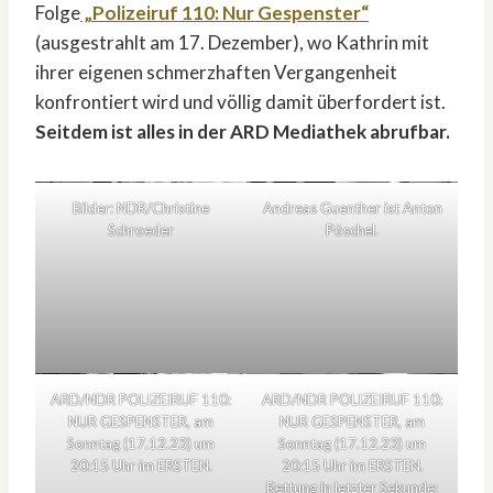
Folge
„Polizeiruf 110: Nur Gespenster“
(ausgestrahlt am 17. Dezember), wo Kathrin mit
ihrer eigenen schmerzhaften Vergangenheit
konfrontiert wird und völlig damit überfordert ist.
Seitdem ist alles in der ARD Mediathek abrufbar.
Bilder: NDR/Christine
Andreas Guenther ist Anton
Schroeder
Pöschel.
ARD/NDR POLIZEIRUF 110:
ARD/NDR POLIZEIRUF 110:
NUR GESPENSTER, am
NUR GESPENSTER, am
Sonntag (17.12.23) um
Sonntag (17.12.23) um
20:15 Uhr im ERSTEN.
20:15 Uhr im ERSTEN.
Rettung in letzter Sekunde: