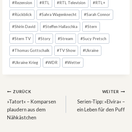
#
Rezension
#
RTL
#
RTL Television
#
RTL+
#
Rückblick
#
Sahra Wagenknecht
#
Sarah Connor
#
Shirin David
#
Steffen Hallaschka
#
Stern
#
Stern TV
#
Story
#
Stream
#
Sucy Pretsch
#
Thomas Gottschalk
#
TV Show
#
Ukraine
#
Ukraine Krieg
#
WDR
#
Wetter
Beitragsnavigation
ZURÜCK
WEITER
»Tatort« – Komparsen
Serien-Tipp: »Elvira« –
plaudern aus dem
ein Leben für den Puff
Nähkästchen