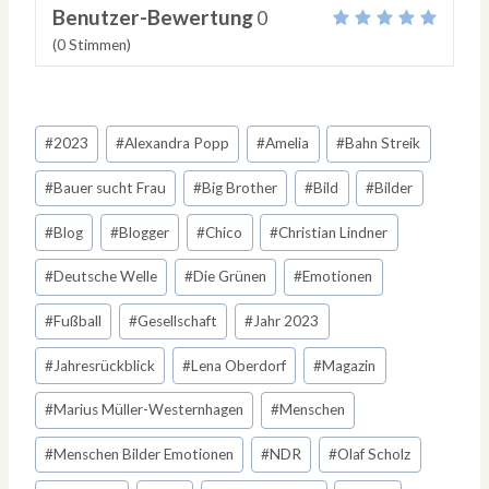
Benutzer-Bewertung
0
(
0
Stimmen)
Schlagworte:
#
2023
#
Alexandra Popp
#
Amelia
#
Bahn Streik
#
Bauer sucht Frau
#
Big Brother
#
Bild
#
Bilder
#
Blog
#
Blogger
#
Chico
#
Christian Lindner
#
Deutsche Welle
#
Die Grünen
#
Emotionen
#
Fußball
#
Gesellschaft
#
Jahr 2023
#
Jahresrückblick
#
Lena Oberdorf
#
Magazin
#
Marius Müller-Westernhagen
#
Menschen
#
Menschen Bilder Emotionen
#
NDR
#
Olaf Scholz