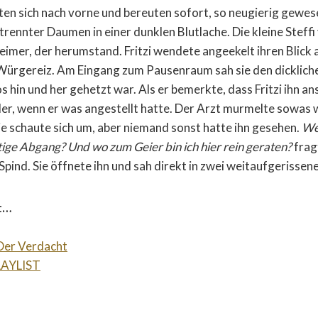
ten sich nach vorne und bereuten sofort, so neugierig gewes
rennter Daumen in einer dunklen Blutlache. Die kleine Steffi
leimer, der herumstand. Fritzi wendete angeekelt ihren Blick 
Würgereiz. Am Eingang zum Pausenraum sah sie den dickliche
s hin und her gehetzt war. Als er bemerkte, dass Fritzi ihn an
uder, wenn er was angestellt hatte. Der Arzt murmelte sowas 
e schaute sich um, aber niemand sonst hatte ihn gesehen.
We
tige Abgang? Und wo zum Geier bin ich hier rein geraten?
frag
Spind. Sie öffnete ihn und sah direkt in zwei weitaufgerissen
t…
Der Verdacht
LAYLIST