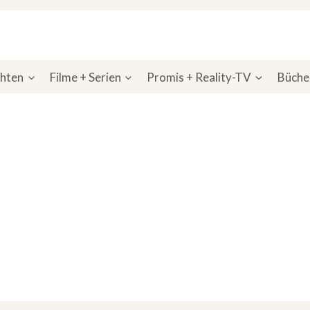
chten
Filme + Serien
Promis + Reality-TV
Bücher