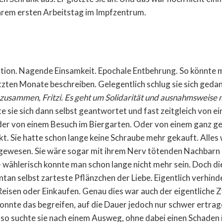
hrem ersten Arbeitstag im Impfzentrum.
ion. Nagende Einsamkeit. Epochale Entbehrung. So könnte m
zten Monate beschreiben. Gelegentlich schlug sie sich gedank
 zusammen, Fritzi. Es geht um Solidarität und ausnahmsweise 
e sie sich dann selbst geantwortet und fast zeitgleich von e
der von einem Besuch im Biergarten. Oder von einem ganz g
t. Sie hatte schon lange keine Schraube mehr gekauft. Alles 
 gewesen. Sie wäre sogar mit ihrem Nerv tötenden Nachbarn 
 wählerisch konnte man schon lange nicht mehr sein. Doch d
an selbst zarteste Pflänzchen der Liebe. Eigentlich verhinde
Reisen oder Einkaufen. Genau dies war auch der eigentliche 
konnte das begreifen, auf die Dauer jedoch nur schwer ertrag
 so suchte sie nach einem Ausweg, ohne dabei einen Schaden 