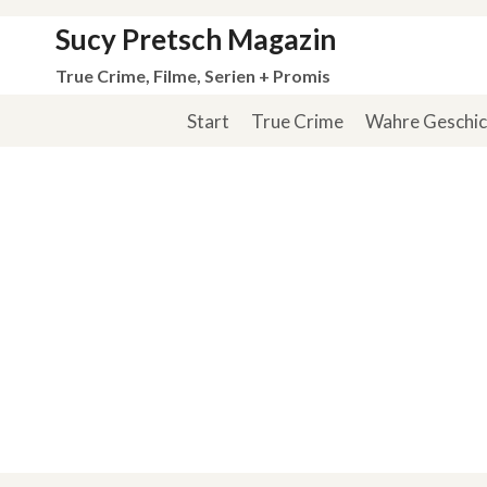
Zum
Sucy Pretsch Magazin
Inhalt
True Crime, Filme, Serien + Promis
springen
Start
True Crime
Wahre Geschi