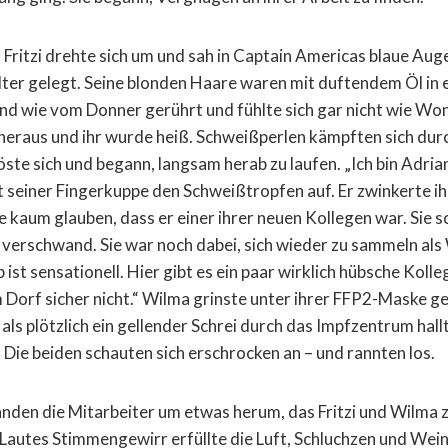
 Fritzi drehte sich um und sah in Captain Americas blaue Auge
lter gelegt. Seine blonden Haare waren mit duftendem Öl in 
tand wie vom Donner gerührt und fühlte sich gar nicht wie W
heraus und ihr wurde heiß. Schweißperlen kämpften sich durc
löste sich und begann, langsam herab zu laufen. „Ich bin Adria
t seiner Fingerkuppe den Schweißtropfen auf. Er zwinkerte ih
te kaum glauben, dass er einer ihrer neuen Kollegen war. Sie 
e verschwand. Sie war noch dabei, sich wieder zu sammeln als
ob ist sensationell. Hier gibt es ein paar wirklich hübsche Koll
im Dorf sicher nicht.“ Wilma grinste unter ihrer FFP2-Maske 
als plötzlich ein gellender Schrei durch das Impfzentrum hall
Die beiden schauten sich erschrocken an – und rannten los.
den die Mitarbeiter um etwas herum, das Fritzi und Wilma z
Lautes Stimmengewirr erfüllte die Luft, Schluchzen und Wein