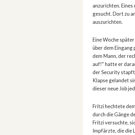
anzurichten. Eines
gesucht. Dort zu ar
auszurichten.
Eine Woche später 
über dem Eingang p
dem Mann, der rech
auf!“ hatte er dar
der Security stapfte
Klapse gelandet sin
dieser neue Job j
Fritzi hechtete de
durch die Gänge d
Fritzi versuchte, s
Impfärzte, die die 