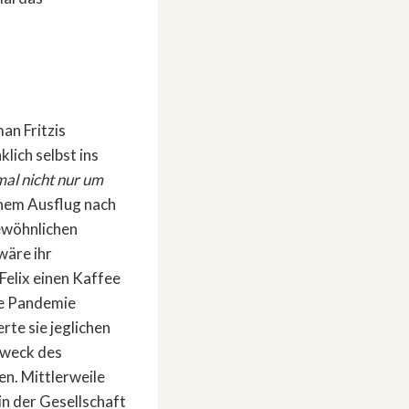
an Fritzis
lich selbst ins
mal nicht nur um
inem Ausflug nach
ewöhnlichen
wäre ihr
Felix einen Kaffee
ie Pandemie
rte sie jeglichen
Zweck des
en. Mittlerweile
in der Gesellschaft