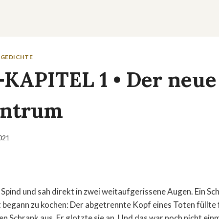
 GEDICHTE
KAPITEL 1 • Der neue
entrum
2021
n Spind und sah direkt in zwei weitaufgerissene Augen. Ein Sch
ut begann zu kochen: Der abgetrennte Kopf eines Toten füllt
nen Schrank aus. Er glotzte sie an. Und das war noch nicht ein