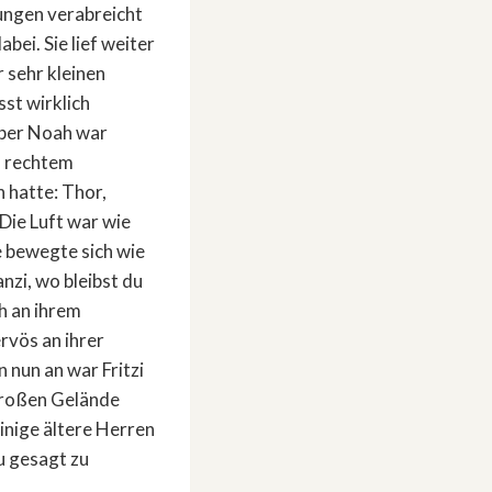
fungen verabreicht
bei. Sie lief weiter
 sehr kleinen
st wirklich
 aber Noah war
is rechtem
n hatte: Thor,
 Die Luft war wie
e bewegte sich wie
anzi, wo bleibst du
ah an ihrem
rvös an ihrer
 nun an war Fritzi
 großen Gelände
inige ältere Herren
u gesagt zu