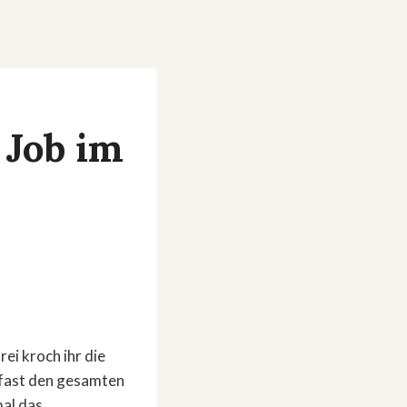
 Job im
rei kroch ihr die
e fast den gesamten
mal das