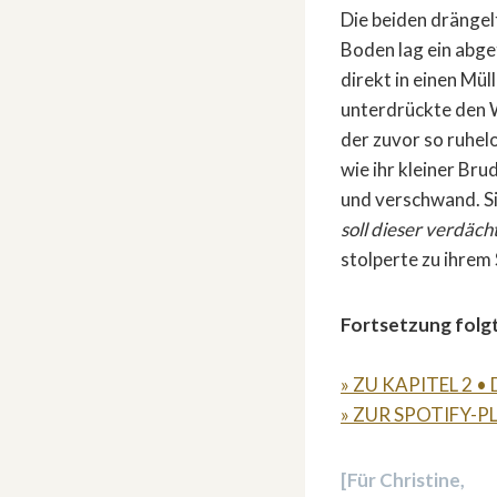
Die beiden drängel
Boden lag ein abget
direkt in einen Mül
unterdrückte den 
der zuvor so ruhelo
wie ihr kleiner Br
und verschwand. Si
soll dieser verdäch
stolperte zu ihrem 
Fortsetzung folg
» ZU KAPITEL 2 • 
» ZUR SPOTIFY-P
[Für Christine,