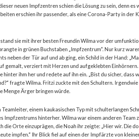
 dieser neuen Impfzentren schien die Lösung zu sein, denn es
beiten erschien ihr passender, als eine Corona-Party in der 
stand sie mit ihrer besten Freundin Wilma vor der umfunktio
rangte in grünen Buchstaben „Impfzentrum“. Nur kurz waren s
ts neben der Tür auf und ab ging, ein Schild in der Hand: „Ma
auf gemalt, verziert mit Herzen und aufgeklebten Einhörnern.
 hinter ihm her und redete auf ihn ein. „Bist du sicher, dass wi
d?“ fragte Wilma. Fritzi zuckte mit den Schultern. Irgendwie 
ede Menge Ärger bringen würde.
m Teamleiter, einem kaukasischen Typ mit schulterlangen Sch
es Impfzentrums hinterher. Wilma war einem anderen Team z
ich die Orte einzuprägen, die Noah ihr zeigte: „Hier wir. Die do
Leute impfen.“ Ihr Blick fiel auf einen der Impfärzte von klei