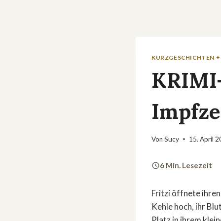
KURZGESCHICHTEN +
KRIMI-
Impfz
Von
Sucy
15. April 
6 Min. Lesezeit
Fritzi öffnete ihre
Kehle hoch, ihr Bl
Platz in ihrem klei