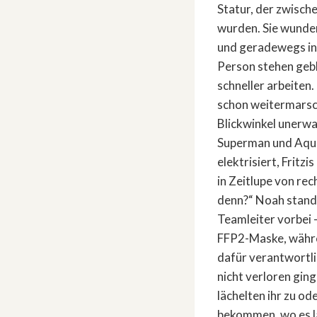
Statur, der zwische
wurden. Sie wundert
und geradewegs in 
Person stehen gebl
schneller arbeiten. 
schon weitermarschi
Blickwinkel unerwa
Superman und Aquama
elektrisiert, Frit
in Zeitlupe von rech
denn?“ Noah stand v
Teamleiter vorbei 
FFP2-Maske, währen
dafür verantwortli
nicht verloren gin
lächelten ihr zu o
bekommen, wo es la