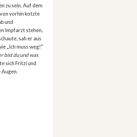
en zu sein. Auf dem
 von vorhin kotzte
ab und
n Impfarzt stehen,
schaute, sah er aus
wie „Ich muss weg!“
r bist du und was
te sich Fritzi und
e Augen.