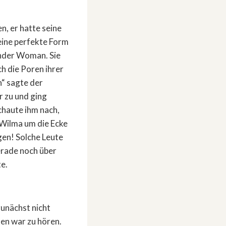
n, er hatte seine
eine perfekte Form
onder Woman. Sie
h die Poren ihrer
n“ sagte der
r zu und ging
schaute ihm nach,
 Wilma um die Ecke
egen! Solche Leute
gerade noch über
te.
unächst nicht
en war zu hören.