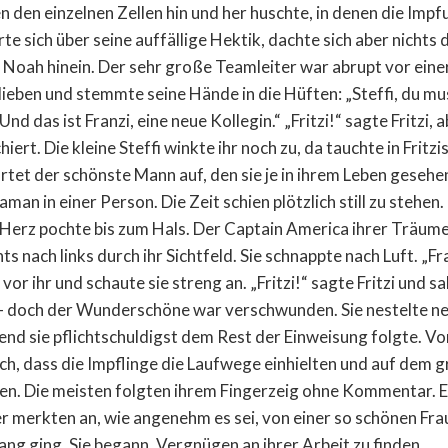
n den einzelnen Zellen hin und her huschte, in denen die Imp
e sich über seine auffällige Hektik, dachte sich aber nichts da
Noah hinein. Der sehr große Teamleiter war abrupt vor einer
ieben und stemmte seine Hände in die Hüften: „Steffi, du mus
Und das ist Franzi, eine neue Kollegin.“ „Fritzi!“ sagte Fritzi,
ert. Die kleine Steffi winkte ihr noch zu, da tauchte in Fritz
rtet der schönste Mann auf, den sie je in ihrem Leben gesehe
n in einer Person. Die Zeit schien plötzlich still zu stehen.
zis Herz pochte bis zum Hals. Der Captain America ihrer Träum
ts nach links durch ihr Sichtfeld. Sie schnappte nach Luft. „Fr
or ihr und schaute sie streng an. „Fritzi!“ sagte Fritzi und s
– doch der Wunderschöne war verschwunden. Sie nestelte ne
d sie pflichtschuldigst dem Rest der Einweisung folgte. Von
ch, dass die Impflinge die Laufwege einhielten und auf dem
gen. Die meisten folgten ihrem Fingerzeig ohne Kommentar. E
der merkten an, wie angenehm es sei, von einer so schönen Fra
ng ging. Sie begann, Vergnügen an ihrer Arbeit zu finden.