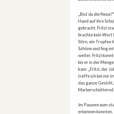
„Bist du die Neue?“
Hand auf ihre Schu
gebracht. Fritzi s
brachte kein Wort 
Stirn, ein Tropfen 
Schöne und fing mi
weiter. Fritzi konn
bis er in der Meng
kam: „Fritzi, der J
treffe ich bei mir 
das ganze Gesicht, 
Markerschütternd. 
Im Pausenraum stan
erkennen konnten. 