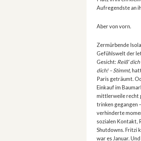
Aufregendste an i
Aber von vorn.
Zermürbende Isolat
Gefühlswelt der let
Gesicht:
Reiß‘ dich
dich! – Stimmt,
hatt
Paris geträumt. O
Einkauf im Baumark
mittlerweile recht
trinken gegangen –
verhinderte moment
sozialen Kontakt, 
Shutdowns. Fritzi 
war es Januar. Und